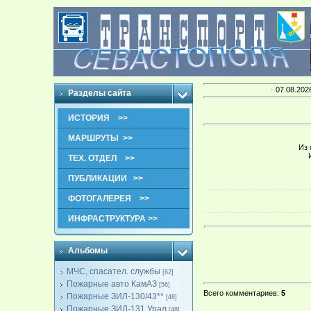
· 07.08.202
Разделы сайта
ИСТОРИЯ >>
МАРШРУТЫ >>
Из 
ТЕХ. ОТДЕЛ >>
ПУБЛИКАЦИИ >>
ФОТОГАЛЕРЕЯ >>
ИНФРАСТРУКТУРА >>
Альбомы
МЧС, спасател. службы
[62]
Пожарные авто КамАЗ
[56]
Всего комментариев
:
5
Пожарные ЗИЛ-130/43**
[48]
Пожарные ЗИЛ-131,Урал
[48]