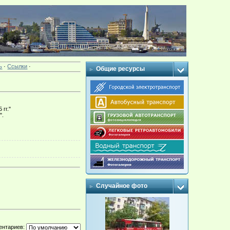
ь
·
Ссылки
·
Общие ресурсы
гг."
".
Случайное фото
ентариев: