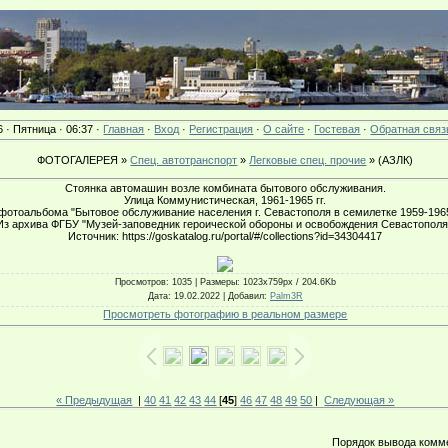
6 · Пятница · 06:37 ·
Главная
·
Вход
·
Регистрация
·
О сайте
·
Гостевая
·
Обратная связ
ФОТОГАЛЕРЕЯ »
Спец. автотранспорт
»
Легковые спец. прочие
» (АЗЛК)
Стоянка автомашин возле комбината бытового обслуживания.
Улица Коммунистическая, 1961-1965 гг.
фотоальбома "Бытовое обслуживание населения г. Севастополя в семилетке 1959-1965 
Из архива ФГБУ "Музей-заповедник героической обороны и освобождения Севастополя
Источник: https://goskatalog.ru/portal/#/collections?id=34304417
Просмотров
: 1035 |
Размеры
: 1023x759px / 204.6Kb
Дата
: 19.02.2022 |
Добавил
:
Palm3R
Просмотреть фотографию в реальном размере
« Предыдущая
|
40
41
42
43
44
[
45
]
46
47
48
49
50
|
Следующая »
Порядок вывода комм