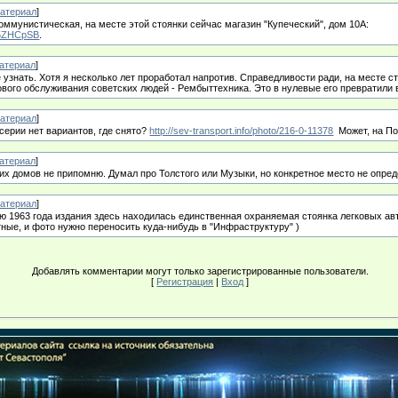
атериал
]
оммунистическая, на месте этой стоянки сейчас магазин "Купеческий", дом 10А:
U5ZHCpSB
.
атериал
]
е узнать. Хотя я несколько лет проработал напротив. Справедливости ради, на месте ст
ового обслуживания советских людей - Рембыттехника. Это в нулевые его превратили 
атериал
]
 серии нет вариантов, где снято?
http://sev-transport.info/photo/216-0-11378
Может, на П
атериал
]
ких домов не припомню. Думал про Толстого или Музыки, но конкретное место не опред
атериал
]
ю 1963 года издания здесь находилась единственная охраняемая стоянка легковых авт
ные, и фото нужно переносить куда-нибудь в "Инфраструктуру" )
Добавлять комментарии могут только зарегистрированные пользователи.
[
Регистрация
|
Вход
]