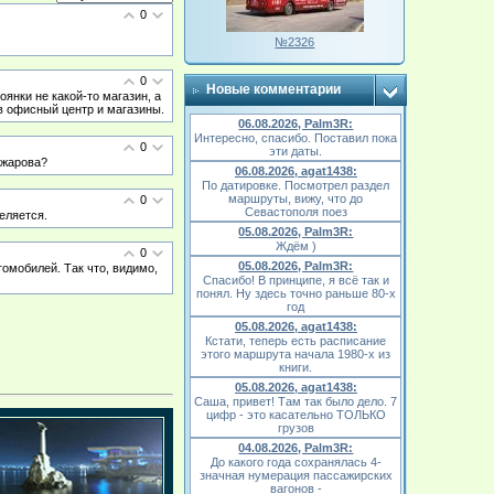
0
№2326
0
Новые комментарии
оянки не какой-то магазин, а
в офисный центр и магазины.
06.08.2026, Palm3R:
Интересно, спасибо. Поставил пока
0
эти даты.
ожарова?
06.08.2026, agat1438:
По датировке. Посмотрел раздел
маршруты, вижу, что до
0
Севастополя поез
еляется.
05.08.2026, Palm3R:
Ждём )
0
05.08.2026, Palm3R:
омобилей. Так что, видимо,
Спасибо! В принципе, я всё так и
понял. Ну здесь точно раньше 80-х
год
05.08.2026, agat1438:
Кстати, теперь есть расписание
этого маршрута начала 1980-х из
книги.
05.08.2026, agat1438:
Саша, привет! Там так было дело. 7
цифр - это касательно ТОЛЬКО
грузов
04.08.2026, Palm3R:
До какого года сохранялась 4-
значная нумерация пассажирских
вагонов -