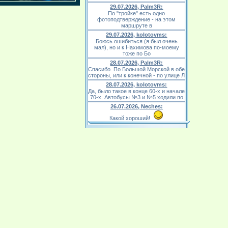
29.07.2026, Palm3R:
По "тройке" есть одно
фотоподтверждение - на этом
маршруте в
29.07.2026, kolotovms:
Боюсь ошибиться (я был очень
мал), но и к Нахимова по-моему
тоже по Бо
28.07.2026, Palm3R:
Спасибо. По Большой Морской в обе
стороны, или к конечной - по улице Л
28.07.2026, kolotovms:
Да, было такое в конце 60-х и начале
70-х. Автобусы №3 и №5 ходили по
26.07.2026, Neches:
Какой хороший!