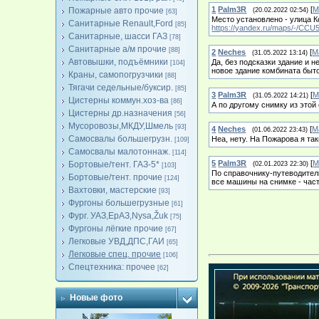
1
Palm3R
[
М
Пожарные авто прочие
(20.02.2022 02:54)
[63]
Место установлено - улица К
Санитарные Renault,Ford
[85]
https://yandex.ru/maps/-/CC
Санитарные, шасси ГАЗ
[78]
Санитарные а/м прочие
[88]
2
Neches
[
М
(31.05.2022 13:14)
Автовышки, подъёмники
Да, без подсказки здание и н
[104]
новое здание комбината быт
Краны, самопогрузчики
[88]
Тягачи седельные/буксир.
[85]
3
Palm3R
[
М
(31.05.2022 14:21)
Цистерны коммун.хоз-ва
[86]
А по другому снимку из этой
Цистерны др.назначения
[56]
Мусоровозы,МКДУ,Шмель
[93]
4
Neches
[
М
(01.06.2022 23:43)
Самосвалы большегрузн.
Неа, нету. На Пожарова я та
[109]
Самосвалы малотоннаж.
[114]
5
Palm3R
[
М
Бортовые/тент. ГАЗ-5*
(02.01.2023 22:30)
[103]
По справочнику-путеводител
Бортовые/тент. прочие
[124]
все машины на снимке - част
Вахтовки, мастерские
[93]
Фургоны большегрузные
[61]
Фург. УАЗ,ЕрАЗ,Nysa,Žuk
[75]
Фургоны лёгкие прочие
[67]
Легковые УВД,ДПС,ГАИ
[65]
Легковые спец. прочие
[106]
Спецтехника: прочее
[62]
Новые фото