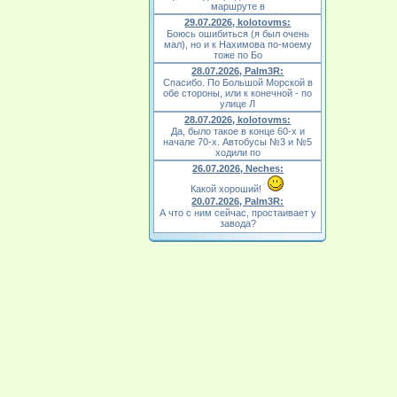
маршруте в
29.07.2026, kolotovms:
Боюсь ошибиться (я был очень
мал), но и к Нахимова по-моему
тоже по Бо
28.07.2026, Palm3R:
Спасибо. По Большой Морской в
обе стороны, или к конечной - по
улице Л
28.07.2026, kolotovms:
Да, было такое в конце 60-х и
начале 70-х. Автобусы №3 и №5
ходили по
26.07.2026, Neches:
Какой хороший!
20.07.2026, Palm3R:
А что с ним сейчас, простаивает у
завода?