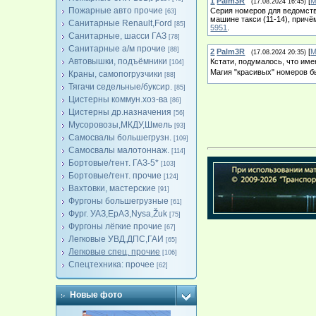
1
Palm3R
[
М
(17.08.2024 16:45)
Пожарные авто прочие
Серия номеров для ведомств
[63]
машине такси (11-14), причё
Санитарные Renault,Ford
[85]
5951
.
Санитарные, шасси ГАЗ
[78]
Санитарные а/м прочие
[88]
2
Palm3R
[
М
(17.08.2024 20:35)
Автовышки, подъёмники
Кстати, подумалось, что име
[104]
Магия "красивых" номеров б
Краны, самопогрузчики
[88]
Тягачи седельные/буксир.
[85]
Цистерны коммун.хоз-ва
[86]
Цистерны др.назначения
[56]
Мусоровозы,МКДУ,Шмель
[93]
Самосвалы большегрузн.
[109]
Самосвалы малотоннаж.
[114]
Бортовые/тент. ГАЗ-5*
[103]
Бортовые/тент. прочие
[124]
Вахтовки, мастерские
[91]
Фургоны большегрузные
[61]
Фург. УАЗ,ЕрАЗ,Nysa,Žuk
[75]
Фургоны лёгкие прочие
[67]
Легковые УВД,ДПС,ГАИ
[65]
Легковые спец. прочие
[106]
Спецтехника: прочее
[62]
Новые фото