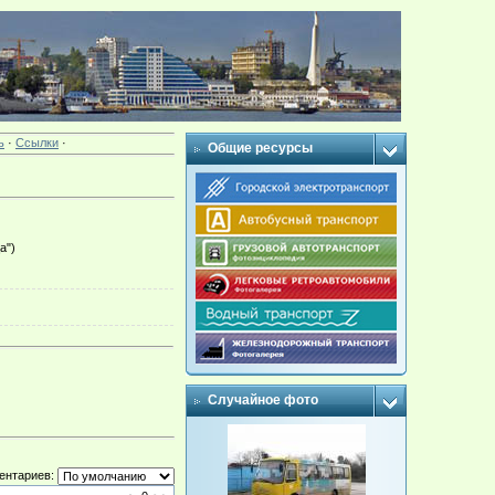
ь
·
Ссылки
·
Общие ресурсы
а")
Случайное фото
ентариев: