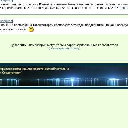
атериал
]
енных легковых по всему Крыму, в основном была у машин Госбанка. В Севастополе 
м перекочевал с ГАЗ-21 впоследствии на ГАЗ-24. И вот ещё есть 11-15 на ГАЗ-22:
http:/
атериал
]
нно 11-14 появился на таксомоторах неспроста: в те годы предприятие (такси и автоб
ыла и в те времена
Добавлять комментарии могут только зарегистрированные пользователи.
[
Регистрация
|
Вход
]