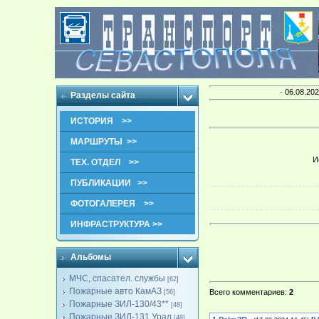
· 06.08.202
Разделы сайта
ИСТОРИЯ >>
МАРШРУТЫ >>
И
ТЕХ. ОТДЕЛ >>
ПУБЛИКАЦИИ >>
ФОТОГАЛЕРЕЯ >>
ИНФРАСТРУКТУРА >>
Альбомы
МЧС, спасател. службы
[62]
Пожарные авто КамАЗ
Всего комментариев
:
2
[56]
Пожарные ЗИЛ-130/43**
[48]
Пожарные ЗИЛ-131,Урал
[48]