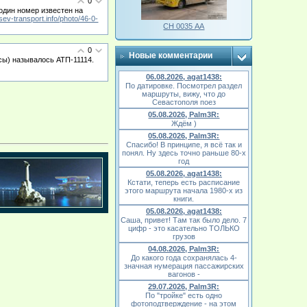
0
один номер известен на
/sev-transport.info/photo/46-0-
СН 0035 АА
0
Новые комментарии
усы) называлось АТП-11114.
06.08.2026, agat1438:
По датировке. Посмотрел раздел
маршруты, вижу, что до
Севастополя поез
05.08.2026, Palm3R:
Ждём )
05.08.2026, Palm3R:
Спасибо! В принципе, я всё так и
понял. Ну здесь точно раньше 80-х
год
05.08.2026, agat1438:
Кстати, теперь есть расписание
этого маршрута начала 1980-х из
книги.
05.08.2026, agat1438:
Саша, привет! Там так было дело. 7
цифр - это касательно ТОЛЬКО
грузов
04.08.2026, Palm3R:
До какого года сохранялась 4-
значная нумерация пассажирских
вагонов -
29.07.2026, Palm3R:
По "тройке" есть одно
фотоподтверждение - на этом