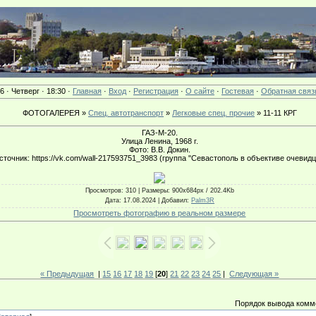
6 · Четверг · 18:30 ·
Главная
·
Вход
·
Регистрация
·
О сайте
·
Гостевая
·
Обратная связ
ФОТОГАЛЕРЕЯ »
Спец. автотранспорт
»
Легковые спец. прочие
» 11-11 КРГ
ГАЗ-М-20.
Улица Ленина, 1968 г.
Фото: В.В. Докин.
сточник: https://vk.com/wall-217593751_3983 (группа "Севастополь в объективе очевидц
Просмотров
: 310 |
Размеры
: 900x684px / 202.4Kb
Дата
: 17.08.2024 |
Добавил
:
Palm3R
Просмотреть фотографию в реальном размере
« Предыдущая
|
15
16
17
18
19
[
20
]
21
22
23
24
25
|
Следующая »
Порядок вывода комм