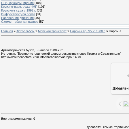
СПК, буксиры, прочие
[108]
Круизно-пасс. суда ЧМП
[101]
Круизные суда с 1992 г.
[83]
Инфраструктура порта
[91]
Расписания движения
[45]
Схемы, таблички, разное
[57]
Главная
»
Фотоальбом
»
Морской транспорт
»
Паромы пр.727 с 1980 г.
» Паром-1
Артиллерийская бухта, ~ начало 1980-х гг.
Источник: "Военно-исторический форум реконструкторов Крыма и Севастополя"
http://www.reenactors-krim.info/threads/sevastopol.1468/
Добавлен
16
Всего комментариев
:
0
Добавлять комментарии могу