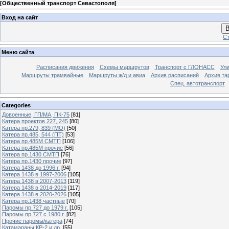
[
Общественный транспорт Севастополя
]
Вход на сайт
В
Ст
Меню сайта
Расписания движения
Схемы маршрутов
Транспорт с ГЛОНАСС
Ул
Маршруты трамвайные
Маршруты ж/д и авиа
Архив расписаний
Архив та
Спец. автотранспорт
Categories
Довоенные, ГП/МА, ПК-75
[81]
Катера проектов 227, 245
[80]
Катера пр.279, 839 (МО)
[50]
Катера пр.485, 544 (ПТ)
[53]
Катера пр.485М СМТП
[106]
Катера пр.485М прочие
[56]
Катера пр.1430 СМТП
[76]
Катера пр.1430 прочие
[97]
Катера 1438 до 1996 г.
[94]
Катера 1438 в 1997-2006
[105]
Катера 1438 в 2007-2013
[119]
Катера 1438 в 2014-2019
[117]
Катера 1438 в 2020-2026
[105]
Катера пр.1438 частные
[70]
Паромы пр.727 до 1979 г.
[105]
Паромы пр.727 с 1980 г.
[82]
Прочие паромы/катера
[74]
Катамараны КР-2 и др.
[55]