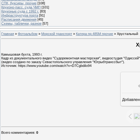
СПК, буксиры, прочие
[108]
Круизно-пасс. суда ЧМП
[101]
Круизные суда с 1992 г.
[83]
Инфраструктура порта
[91]
Расписания движения
[45]
Схемы, таблички, разное
[57]
Главная
»
Фотоальбом
»
Морской транспорт
»
Катера пр.485М прочие
» Хрустальный
Х
Камышовая бухта, 1993 г.
Кадр из документального видео "Судоремонтная мастерская", видеостудия "Одиссей",
(видео создано по заказу Севастопольского управления "Югрыбтранссбыт").
Источник: https://www.youtube.com/watch?v=D7CgbdiIo94
Добавлен
9
Всего комментариев
:
0