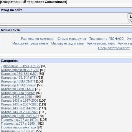
[
Общественный транспорт Севастополя
]
Вход на сайт
В
Ст
Меню сайта
Расписания движения
Схемы маршрутов
Транспорт с ГЛОНАСС
Ул
Маршруты трамвайные
Маршруты ж/д и авиа
Архив расписаний
Архив та
Спец. автотранспорт
Categories
Довоенные, ГП/МА, ПК-75
[81]
Катера проектов 227, 245
[80]
Катера пр.279, 839 (МО)
[50]
Катера пр.485, 544 (ПТ)
[53]
Катера пр.485М СМТП
[106]
Катера пр.485М прочие
[56]
Катера пр.1430 СМТП
[76]
Катера пр.1430 прочие
[97]
Катера 1438 до 1996 г.
[94]
Катера 1438 в 1997-2006
[105]
Катера 1438 в 2007-2013
[119]
Катера 1438 в 2014-2019
[117]
Катера 1438 в 2020-2026
[105]
Катера пр.1438 частные
[70]
Паромы пр.727 до 1979 г.
[105]
Паромы пр.727 с 1980 г.
[82]
Прочие паромы/катера
[74]
Катамараны КР-2 и др.
[55]