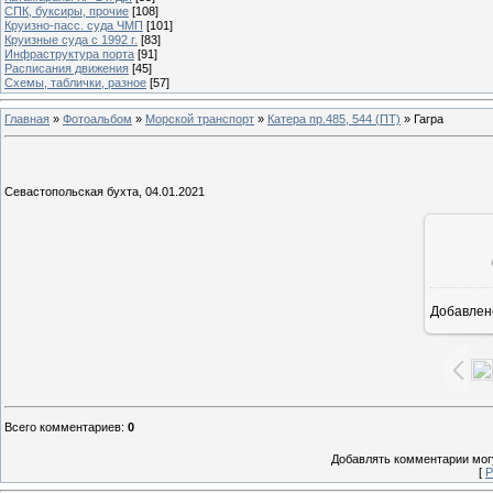
СПК, буксиры, прочие
[108]
Круизно-пасс. суда ЧМП
[101]
Круизные суда с 1992 г.
[83]
Инфраструктура порта
[91]
Расписания движения
[45]
Схемы, таблички, разное
[57]
Главная
»
Фотоальбом
»
Морской транспорт
»
Катера пр.485, 544 (ПТ)
» Гагра
Севастопольская бухта, 04.01.2021
Добавлен
13
Всего комментариев
:
0
Добавлять комментарии могу
[
Р