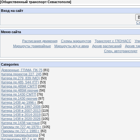
[
Общественный транспорт Севастополя
]
Вход на сайт
В
Ст
Меню сайта
Расписания движения
Схемы маршрутов
Транспорт с ГЛОНАСС
Ул
Маршруты трамвайные
Маршруты ж/д и авиа
Архив расписаний
Архив та
Спец. автотранспорт
Categories
Довоенные, ГП/МА, ПК-75
[81]
Катера проектов 227, 245
[80]
Катера пр.279, 839 (МО)
[50]
Катера пр.485, 544 (ПТ)
[53]
Катера пр.485М СМТП
[106]
Катера пр.485М прочие
[56]
Катера пр.1430 СМТП
[76]
Катера пр.1430 прочие
[97]
Катера 1438 до 1996 г.
[94]
Катера 1438 в 1997-2006
[105]
Катера 1438 в 2007-2013
[119]
Катера 1438 в 2014-2019
[117]
Катера 1438 в 2020-2026
[105]
Катера пр.1438 частные
[70]
Паромы пр.727 до 1979 г.
[105]
Паромы пр.727 с 1980 г.
[82]
Прочие паромы/катера
[74]
Катамараны КР-2 и др.
[55]