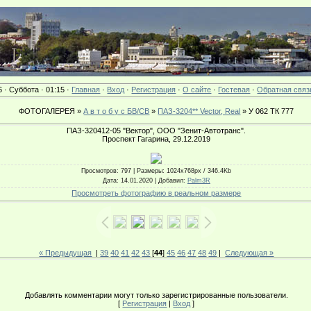
6 · Суббота · 01:15 ·
Главная
·
Вход
·
Регистрация
·
О сайте
·
Гостевая
·
Обратная связ
ФОТОГАЛЕРЕЯ »
А в т о б у с БВ/СВ
»
ПАЗ-3204** Vector, Real
» У 062 ТК 777
ПАЗ-320412-05 "Вектор", ООО "Зенит-Автотранс".
Проспект Гагарина, 29.12.2019
Просмотров
: 797 |
Размеры
: 1024x768px / 346.4Kb
Дата
: 14.01.2020 |
Добавил
:
Palm3R
Просмотреть фотографию в реальном размере
« Предыдущая
|
39
40
41
42
43
[
44
]
45
46
47
48
49
|
Следующая »
Добавлять комментарии могут только зарегистрированные пользователи.
[
Регистрация
|
Вход
]