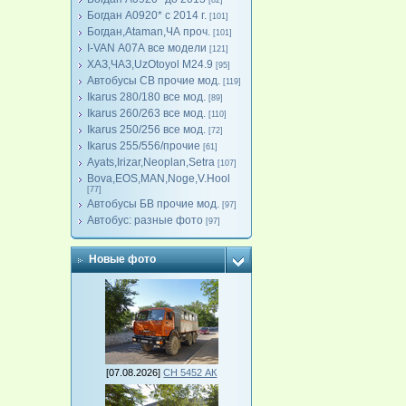
[82]
Богдан А0920* с 2014 г.
[101]
Богдан,Ataman,ЧА проч.
[101]
I-VAN А07А все модели
[121]
ХАЗ,ЧАЗ,UzOtoyol M24.9
[95]
Автобусы СВ прочие мод.
[119]
Ikarus 280/180 все мод.
[89]
Ikarus 260/263 все мод.
[110]
Ikarus 250/256 все мод.
[72]
Ikarus 255/556/прочие
[61]
Ayats,Irizar,Neoplan,Setra
[107]
Bova,EOS,MAN,Noge,V.Hool
[77]
Автобусы БВ прочие мод.
[97]
Автобус: разные фото
[97]
Новые фото
[07.08.2026]
СН 5452 АК