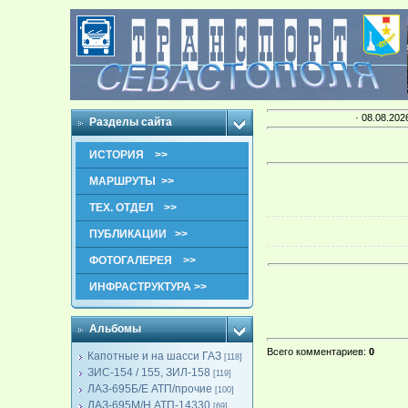
· 08.08.202
Разделы сайта
ИСТОРИЯ >>
МАРШРУТЫ >>
ТЕХ. ОТДЕЛ >>
ПУБЛИКАЦИИ >>
ФОТОГАЛЕРЕЯ >>
ИНФРАСТРУКТУРА >>
Альбомы
Всего комментариев
:
0
Капотные и на шасси ГАЗ
[118]
ЗИС-154 / 155, ЗИЛ-158
[119]
ЛАЗ-695Б/Е АТП/прочие
[100]
ЛАЗ-695М/Н АТП-14330
[69]