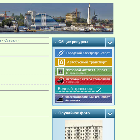
ь
·
Ссылки
·
Общие ресурсы
Случайное фото