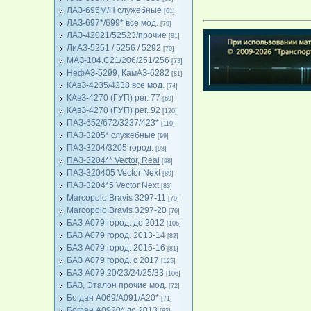
ЛАЗ-695М/Н служебные
[61]
ЛАЗ-697*/699* все мод.
[79]
ЛАЗ-42021/52523/прочие
[81]
ЛиАЗ-5251 / 5256 / 5292
[70]
МАЗ-104.C21/206/251/256
[73]
НефАЗ-5299, КамАЗ-6282
[81]
КАвЗ-4235/4238 все мод.
[74]
КАвЗ-4270 (ГУП) рег. 77
[69]
КАвЗ-4270 (ГУП) рег. 92
[120]
ПАЗ-652/672/3237/423*
[110]
ПАЗ-3205* служебные
[99]
ПАЗ-3204/3205 город.
[98]
ПАЗ-3204** Vector, Real
[98]
ПАЗ-320405 Vector Next
[89]
ПАЗ-3204*5 Vector Next
[83]
Marcopolo Bravis 3297-11
[79]
Marcopolo Bravis 3297-20
[76]
БАЗ А079 город. до 2012
[106]
БАЗ А079 город. 2013-14
[82]
БАЗ А079 город. 2015-16
[81]
БАЗ А079 город. с 2017
[125]
БАЗ А079.20/23/24/25/33
[106]
БАЗ, Эталон прочие мод.
[72]
Богдан А069/А091/А20*
[71]
Богдан А0920* до 2013