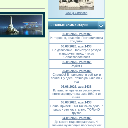
Улица Силаева
Новые комментарии
06.08.2026, Palm3R:
Интересно, спасибо. Поставил пока
эти даты.
06.08.2026, agat1438:
По датировке. Посмотрел раздел
маршруты, вижу, что до
Севастополя поез
05.08.2026, Palm3R:
Ждём )
05.08.2026, Palm3R:
Спасибо! В принципе, я всё так и
понял. Ну здесь точно раньше 80-х
год
05.08.2026, agat1438:
Кстати, теперь есть расписание
этого маршрута начала 1980-х из
книги.
05.08.2026, agat1438:
Саша, привет! Там так было дело. 7
цифр - это касательно ТОЛЬКО
грузов
04.08.2026, Palm3R:
До какого года сохранялась 4-
значная нумерация пассажирских