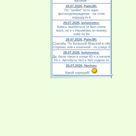
вагонов -
29.07.2026, Palm3R:
По "тройке" есть одно
фотоподтверждение - на этом
маршруте в
29.07.2026, kolotovms:
Боюсь ошибиться (я был очень
мал), но и к Нахимова по-моему
тоже по Бо
28.07.2026, Palm3R:
Спасибо. По Большой Морской в обе
стороны, или к конечной - по улице Л
28.07.2026, kolotovms:
Да, было такое в конце 60-х и начале
70-х. Автобусы №3 и №5 ходили по
26.07.2026, Neches:
Какой хороший!