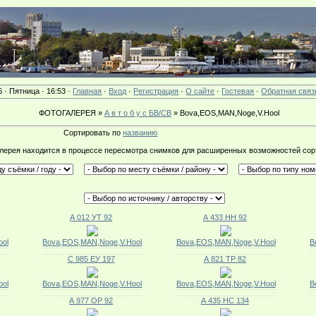
6 · Пятница · 16:53 ·
Главная
·
Вход
·
Регистрация
·
О сайте
·
Гостевая
·
Обратная связ
ФОТОГАЛЕРЕЯ »
А в т о б у с БВ/СВ
» Bova,EOS,MAN,Noge,V.Hool
Сортировать по
названию
лерея находится в процессе пересмотра снимков для расширенных возможностей сор
А 012 УТ 92
А 433 НН 92
ol
Bova,EOS,MAN,Noge,V.Hool
Bova,EOS,MAN,Noge,V.Hool
B
С 985 ЕУ 197
А 821 ТР 82
ol
Bova,EOS,MAN,Noge,V.Hool
Bova,EOS,MAN,Noge,V.Hool
B
А 977 ОР 92
А 435 НС 134