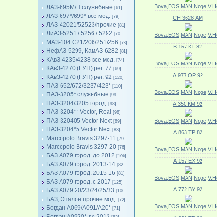
Bova,EOS,MAN,Noge,V.Ho
ЛАЗ-695М/Н служебные
[61]
ЛАЗ-697*/699* все мод.
[79]
СН 3628 АМ
ЛАЗ-42021/52523/прочие
[81]
ЛиАЗ-5251 / 5256 / 5292
[70]
Bova,EOS,MAN,Noge,V.Ho
МАЗ-104.C21/206/251/256
[73]
В 157 КТ 82
НефАЗ-5299, КамАЗ-6282
[81]
КАвЗ-4235/4238 все мод.
[74]
Bova,EOS,MAN,Noge,V.Ho
КАвЗ-4270 (ГУП) рег. 77
[69]
А 977 ОР 92
КАвЗ-4270 (ГУП) рег. 92
[120]
ПАЗ-652/672/3237/423*
[110]
Bova,EOS,MAN,Noge,V.Ho
ПАЗ-3205* служебные
[99]
ПАЗ-3204/3205 город.
А 350 КМ 92
[98]
ПАЗ-3204** Vector, Real
[98]
ПАЗ-320405 Vector Next
Bova,EOS,MAN,Noge,V.Ho
[89]
ПАЗ-3204*5 Vector Next
[83]
А 863 ТР 82
Marcopolo Bravis 3297-11
[79]
Marcopolo Bravis 3297-20
[76]
Bova,EOS,MAN,Noge,V.Ho
БАЗ А079 город. до 2012
[106]
А 157 ЕХ 92
БАЗ А079 город. 2013-14
[82]
БАЗ А079 город. 2015-16
[81]
Bova,EOS,MAN,Noge,V.Ho
БАЗ А079 город. с 2017
[125]
А 772 ВУ 92
БАЗ А079.20/23/24/25/33
[106]
БАЗ, Эталон прочие мод.
[72]
Bova,EOS,MAN,Noge,V.Ho
Богдан А069/А091/А20*
[71]
Богдан А0920* до 2013