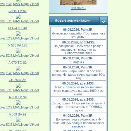
ova,EOS,MAN,Noge,V.Hool
038-94 КС
А 644 ТМ 92
Новые комментарии
ova,EOS,MAN,Noge,V.Hool
М 424 ОХ 40
06.08.2026, Palm3R:
Интересно, спасибо. Поставил пока
эти даты.
ova,EOS,MAN,Noge,V.Hool
06.08.2026, agat1438:
У 575 КА 178
По датировке. Посмотрел раздел
маршруты, вижу, что до
Севастополя поез
ova,EOS,MAN,Noge,V.Hool
05.08.2026, Palm3R:
Ждём )
А 070 ТО 82
05.08.2026, Palm3R:
Спасибо! В принципе, я всё так и
ova,EOS,MAN,Noge,V.Hool
понял. Ну здесь точно раньше 80-х
год
СН 2537 АВ
05.08.2026, agat1438:
Кстати, теперь есть расписание
ova,EOS,MAN,Noge,V.Hool
этого маршрута начала 1980-х из
книги.
А 350 КМ 92
05.08.2026, agat1438:
Саша, привет! Там так было дело. 7
цифр - это касательно ТОЛЬКО
ova,EOS,MAN,Noge,V.Hool
грузов
А 589 ВА 92
04.08.2026, Palm3R:
До какого года сохранялась 4-
значная нумерация пассажирских
ova,EOS,MAN,Noge,V.Hool
вагонов -