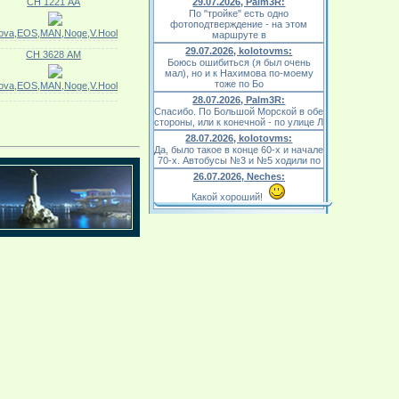
СН 1221 АА
29.07.2026, Palm3R:
По "тройке" есть одно
фотоподтверждение - на этом
ova,EOS,MAN,Noge,V.Hool
маршруте в
29.07.2026, kolotovms:
СН 3628 АМ
Боюсь ошибиться (я был очень
мал), но и к Нахимова по-моему
тоже по Бо
ova,EOS,MAN,Noge,V.Hool
28.07.2026, Palm3R:
Спасибо. По Большой Морской в обе
стороны, или к конечной - по улице Л
28.07.2026, kolotovms:
Да, было такое в конце 60-х и начале
70-х. Автобусы №3 и №5 ходили по
26.07.2026, Neches:
Какой хороший!