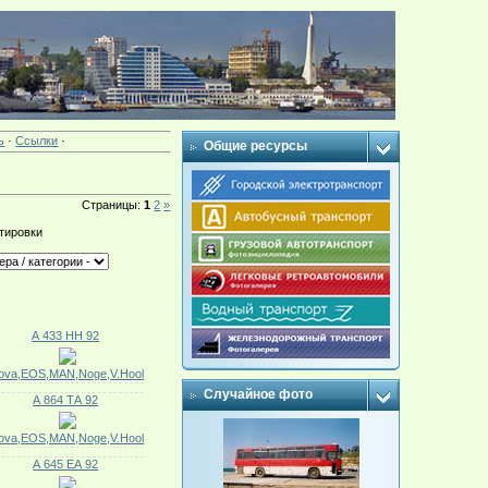
ь
·
Ссылки
·
Общие ресурсы
Страницы
:
1
2
»
тировки
А 433 НН 92
ova,EOS,MAN,Noge,V.Hool
Случайное фото
А 864 ТА 92
ova,EOS,MAN,Noge,V.Hool
А 645 ЕА 92