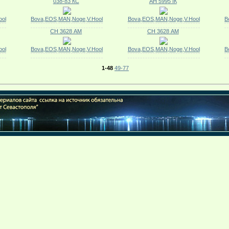
038-83 КС
АН 5995 IК
ol
Bova,EOS,MAN,Noge,V.Hool
Bova,EOS,MAN,Noge,V.Hool
B
СН 3628 АМ
СН 3628 АМ
ol
Bova,EOS,MAN,Noge,V.Hool
Bova,EOS,MAN,Noge,V.Hool
B
1-48
49-77