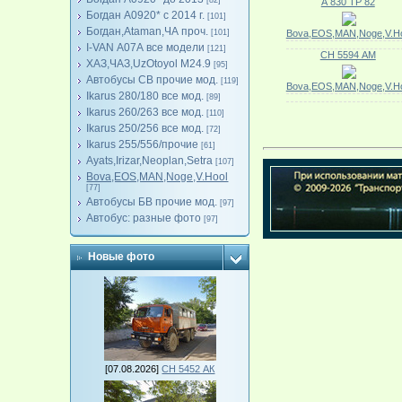
[82]
А 830 ТР 82
Богдан А0920* с 2014 г.
[101]
Богдан,Ataman,ЧА проч.
[101]
Bova,EOS,MAN,Noge,V.Ho
I-VAN А07А все модели
[121]
СН 5594 АМ
ХАЗ,ЧАЗ,UzOtoyol M24.9
[95]
Автобусы СВ прочие мод.
[119]
Bova,EOS,MAN,Noge,V.Ho
Ikarus 280/180 все мод.
[89]
Ikarus 260/263 все мод.
[110]
Ikarus 250/256 все мод.
[72]
Ikarus 255/556/прочие
[61]
Ayats,Irizar,Neoplan,Setra
[107]
Bova,EOS,MAN,Noge,V.Hool
[77]
Автобусы БВ прочие мод.
[97]
Автобус: разные фото
[97]
Новые фото
[07.08.2026]
СН 5452 АК