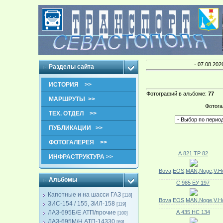
· 07.08.202
Разделы сайта
ИСТОРИЯ >>
Фотографий в альбоме
:
77
МАРШРУТЫ >>
Фотога
ТЕХ. ОТДЕЛ >>
ПУБЛИКАЦИИ >>
ФОТОГАЛЕРЕЯ >>
А 821 ТР 82
ИНФРАСТРУКТУРА >>
Bova,EOS,MAN,Noge,V.Ho
Альбомы
С 985 ЕУ 197
Капотные и на шасси ГАЗ
[118]
Bova,EOS,MAN,Noge,V.Ho
ЗИС-154 / 155, ЗИЛ-158
[119]
ЛАЗ-695Б/Е АТП/прочие
А 435 НС 134
[100]
ЛАЗ-695М/Н АТП-14330
[69]