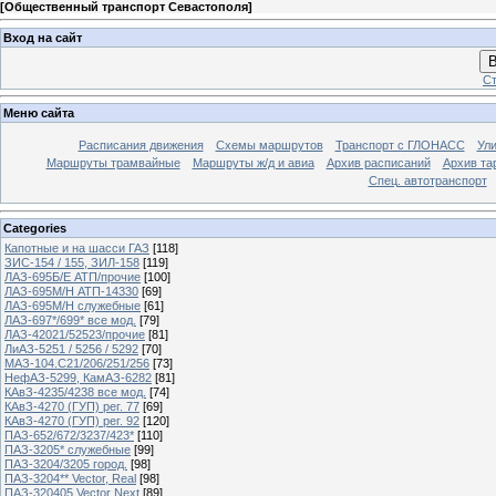
[
Общественный транспорт Севастополя
]
Вход на сайт
В
Ст
Меню сайта
Расписания движения
Схемы маршрутов
Транспорт с ГЛОНАСС
Ул
Маршруты трамвайные
Маршруты ж/д и авиа
Архив расписаний
Архив та
Спец. автотранспорт
Categories
Капотные и на шасси ГАЗ
[118]
ЗИС-154 / 155, ЗИЛ-158
[119]
ЛАЗ-695Б/Е АТП/прочие
[100]
ЛАЗ-695М/Н АТП-14330
[69]
ЛАЗ-695М/Н служебные
[61]
ЛАЗ-697*/699* все мод.
[79]
ЛАЗ-42021/52523/прочие
[81]
ЛиАЗ-5251 / 5256 / 5292
[70]
МАЗ-104.C21/206/251/256
[73]
НефАЗ-5299, КамАЗ-6282
[81]
КАвЗ-4235/4238 все мод.
[74]
КАвЗ-4270 (ГУП) рег. 77
[69]
КАвЗ-4270 (ГУП) рег. 92
[120]
ПАЗ-652/672/3237/423*
[110]
ПАЗ-3205* служебные
[99]
ПАЗ-3204/3205 город.
[98]
ПАЗ-3204** Vector, Real
[98]
ПАЗ-320405 Vector Next
[89]