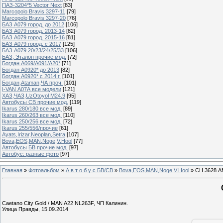
ПАЗ-3204*5 Vector Next
[83]
Marcopolo Bravis 3297-11
[79]
Marcopolo Bravis 3297-20
[76]
БАЗ А079 город. до 2012
[106]
БАЗ А079 город. 2013-14
[82]
БАЗ А079 город. 2015-16
[81]
БАЗ А079 город. с 2017
[125]
БАЗ А079.20/23/24/25/33
[106]
БАЗ, Эталон прочие мод.
[72]
Богдан А069/А091/А20*
[71]
Богдан А0920* до 2013
[82]
Богдан А0920* с 2014 г.
[101]
Богдан,Ataman,ЧА проч.
[101]
I-VAN А07А все модели
[121]
ХАЗ,ЧАЗ,UzOtoyol M24.9
[95]
Автобусы СВ прочие мод.
[119]
Ikarus 280/180 все мод.
[89]
Ikarus 260/263 все мод.
[110]
Ikarus 250/256 все мод.
[72]
Ikarus 255/556/прочие
[61]
Ayats,Irizar,Neoplan,Setra
[107]
Bova,EOS,MAN,Noge,V.Hool
[77]
Автобусы БВ прочие мод.
[97]
Автобус: разные фото
[97]
Главная
»
Фотоальбом
»
А в т о б у с БВ/СВ
»
Bova,EOS,MAN,Noge,V.Hool
» СН 3628 А
Caetano City Gold / MAN A22 NL263F, ЧП Калинин.
Улица Правды, 15.09.2014