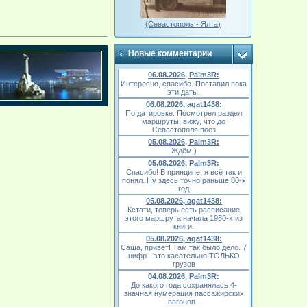
(Севастополь - Ялта)
Новые комментарии
06.08.2026, Palm3R:
Интересно, спасибо. Поставил пока
эти даты.
06.08.2026, agat1438:
По датировке. Посмотрел раздел
маршруты, вижу, что до
Севастополя поез
05.08.2026, Palm3R:
Ждём )
05.08.2026, Palm3R:
Спасибо! В принципе, я всё так и
понял. Ну здесь точно раньше 80-х
год
05.08.2026, agat1438:
Кстати, теперь есть расписание
этого маршрута начала 1980-х из
книги.
05.08.2026, agat1438:
Саша, привет! Там так было дело. 7
цифр - это касательно ТОЛЬКО
грузов
04.08.2026, Palm3R:
До какого года сохранялась 4-
значная нумерация пассажирских
вагонов -