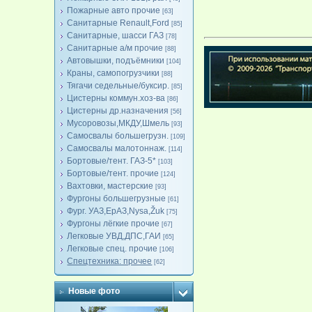
Пожарные авто прочие
[63]
Санитарные Renault,Ford
[85]
Санитарные, шасси ГАЗ
[78]
Санитарные а/м прочие
[88]
Автовышки, подъёмники
[104]
Краны, самопогрузчики
[88]
Тягачи седельные/буксир.
[85]
Цистерны коммун.хоз-ва
[86]
Цистерны др.назначения
[56]
Мусоровозы,МКДУ,Шмель
[93]
Самосвалы большегрузн.
[109]
Самосвалы малотоннаж.
[114]
Бортовые/тент. ГАЗ-5*
[103]
Бортовые/тент. прочие
[124]
Вахтовки, мастерские
[93]
Фургоны большегрузные
[61]
Фург. УАЗ,ЕрАЗ,Nysa,Žuk
[75]
Фургоны лёгкие прочие
[67]
Легковые УВД,ДПС,ГАИ
[65]
Легковые спец. прочие
[106]
Спецтехника: прочее
[62]
Новые фото