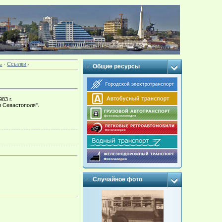
ь
·
Ссылки
·
Общие ресурсы
83 г.
я Севастополя".
Случайное фото