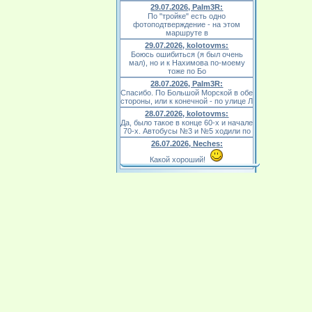
29.07.2026, Palm3R:
По "тройке" есть одно
фотоподтверждение - на этом
маршруте в
29.07.2026, kolotovms:
Боюсь ошибиться (я был очень
мал), но и к Нахимова по-моему
тоже по Бо
28.07.2026, Palm3R:
Спасибо. По Большой Морской в обе
стороны, или к конечной - по улице Л
28.07.2026, kolotovms:
Да, было такое в конце 60-х и начале
70-х. Автобусы №3 и №5 ходили по
26.07.2026, Neches:
Какой хороший!