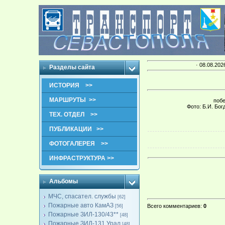
· 08.08.202
Разделы сайта
ИСТОРИЯ >>
МАРШРУТЫ >>
побе
Фото: Б.И. Бо
ТЕХ. ОТДЕЛ >>
ПУБЛИКАЦИИ >>
ФОТОГАЛЕРЕЯ >>
ИНФРАСТРУКТУРА >>
Альбомы
МЧС, спасател. службы
[62]
Пожарные авто КамАЗ
Всего комментариев
:
0
[56]
Пожарные ЗИЛ-130/43**
[48]
Пожарные ЗИЛ-131,Урал
[48]