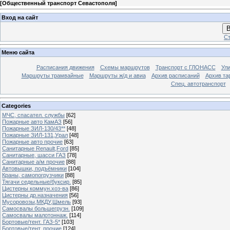
[
Общественный транспорт Севастополя
]
Вход на сайт
В
Ст
Меню сайта
Расписания движения
Схемы маршрутов
Транспорт с ГЛОНАСС
Ул
Маршруты трамвайные
Маршруты ж/д и авиа
Архив расписаний
Архив та
Спец. автотранспорт
Categories
МЧС, спасател. службы
[62]
Пожарные авто КамАЗ
[56]
Пожарные ЗИЛ-130/43**
[48]
Пожарные ЗИЛ-131,Урал
[48]
Пожарные авто прочие
[63]
Санитарные Renault,Ford
[85]
Санитарные, шасси ГАЗ
[78]
Санитарные а/м прочие
[88]
Автовышки, подъёмники
[104]
Краны, самопогрузчики
[88]
Тягачи седельные/буксир.
[85]
Цистерны коммун.хоз-ва
[86]
Цистерны др.назначения
[56]
Мусоровозы,МКДУ,Шмель
[93]
Самосвалы большегрузн.
[109]
Самосвалы малотоннаж.
[114]
Бортовые/тент. ГАЗ-5*
[103]
Бортовые/тент. прочие
[124]