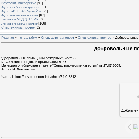
Вахтовки, мастерские
[91]
Фургоны большегрузные
[61]
Фург. УАЗ,ЕрАЗ,Nysa,Žuk
[75]
Фургоны лёгкие прочие
[67]
Легковые УВД,ДПС,ГАИ
[65]
Легковые спец. прочие
[106]
Спецтехника: прочее
[62]
Главная
»
Фотоальбом
»
Спец. автотранспорт
»
Спецтехника: прочее
» Добровольные 
Добровольные по
"Добровольные помощники пожарных", часть 2.
К 130-летию городской организации ДПО.
Материал опубликован в газете "Севастопольские известия" от 27.07.2005.
Автор: И. Литовченко
Часть 1: http://sev-transport.info/photo/64-0-8812
Добавлен
13