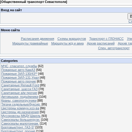
[
Общественный транспорт Севастополя
]
Вход на сайт
В
Ст
Меню сайта
Расписания движения
Схемы маршрутов
Транспорт с ГЛОНАСС
Ул
Маршруты трамвайные
Маршруты ж/д и авиа
Архив расписаний
Архив та
Спец. автотранспорт
Categories
МЧС, спасател. службы
[62]
Пожарные авто КамАЗ
[56]
Пожарные ЗИЛ-130/43**
[48]
Пожарные ЗИЛ-131,Урал
[48]
Пожарные авто прочие
[63]
Санитарные Renault,Ford
[85]
Санитарные, шасси ГАЗ
[78]
Санитарные а/м прочие
[88]
Автовышки, подъёмники
[104]
Краны, самопогрузчики
[88]
Тягачи седельные/буксир.
[85]
Цистерны коммун.хоз-ва
[86]
Цистерны др.назначения
[56]
Мусоровозы,МКДУ,Шмель
[93]
Самосвалы большегрузн.
[109]
Самосвалы малотоннаж.
[114]
Бортовые/тент. ГАЗ-5*
[103]
Бортовые/тент. прочие
[124]