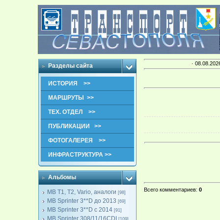
· 08.08.202
Разделы сайта
ИСТОРИЯ >>
МАРШРУТЫ >>
ТЕХ. ОТДЕЛ >>
ПУБЛИКАЦИИ >>
ФОТОГАЛЕРЕЯ >>
ИНФРАСТРУКТУРА >>
Альбомы
Всего комментариев
:
0
MB T1, T2, Vario, аналоги
[98]
MB Sprinter 3**D до 2013
[69]
MB Sprinter 3**D с 2014
[91]
MB Sprinter 308/11/16CDI
[109]