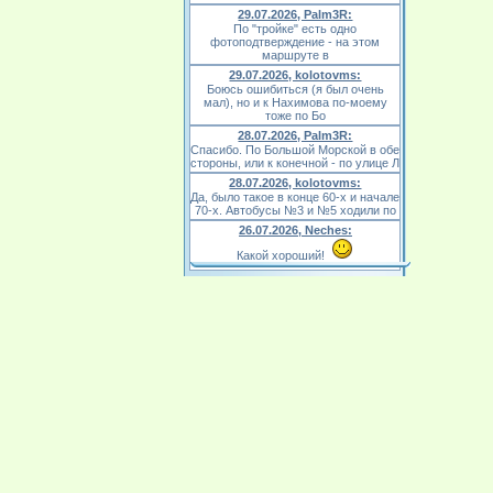
29.07.2026, Palm3R:
По "тройке" есть одно
фотоподтверждение - на этом
маршруте в
29.07.2026, kolotovms:
Боюсь ошибиться (я был очень
мал), но и к Нахимова по-моему
тоже по Бо
28.07.2026, Palm3R:
Спасибо. По Большой Морской в обе
стороны, или к конечной - по улице Л
28.07.2026, kolotovms:
Да, было такое в конце 60-х и начале
70-х. Автобусы №3 и №5 ходили по
26.07.2026, Neches:
Какой хороший!