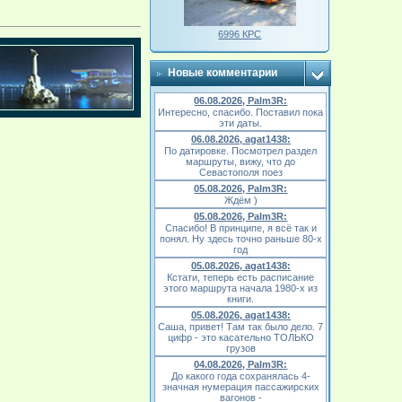
6996 КРС
Новые комментарии
06.08.2026, Palm3R:
Интересно, спасибо. Поставил пока
эти даты.
06.08.2026, agat1438:
По датировке. Посмотрел раздел
маршруты, вижу, что до
Севастополя поез
05.08.2026, Palm3R:
Ждём )
05.08.2026, Palm3R:
Спасибо! В принципе, я всё так и
понял. Ну здесь точно раньше 80-х
год
05.08.2026, agat1438:
Кстати, теперь есть расписание
этого маршрута начала 1980-х из
книги.
05.08.2026, agat1438:
Саша, привет! Там так было дело. 7
цифр - это касательно ТОЛЬКО
грузов
04.08.2026, Palm3R:
До какого года сохранялась 4-
значная нумерация пассажирских
вагонов -