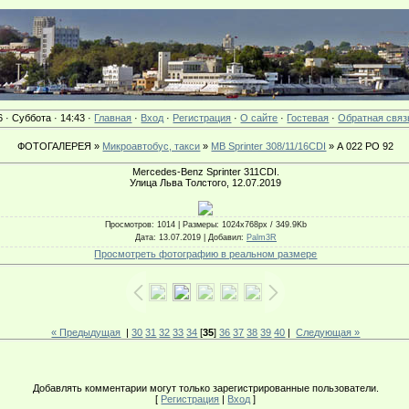
6 · Суббота · 14:43 ·
Главная
·
Вход
·
Регистрация
·
О сайте
·
Гостевая
·
Обратная связ
ФОТОГАЛЕРЕЯ »
Микроавтобус, такси
»
MB Sprinter 308/11/16CDI
» А 022 РО 92
Mercedes-Benz Sprinter 311CDI.
Улица Льва Толстого, 12.07.2019
Просмотров
: 1014 |
Размеры
: 1024x768px / 349.9Kb
Дата
: 13.07.2019 |
Добавил
:
Palm3R
Просмотреть фотографию в реальном размере
« Предыдущая
|
30
31
32
33
34
[
35
]
36
37
38
39
40
|
Следующая »
Добавлять комментарии могут только зарегистрированные пользователи.
[
Регистрация
|
Вход
]