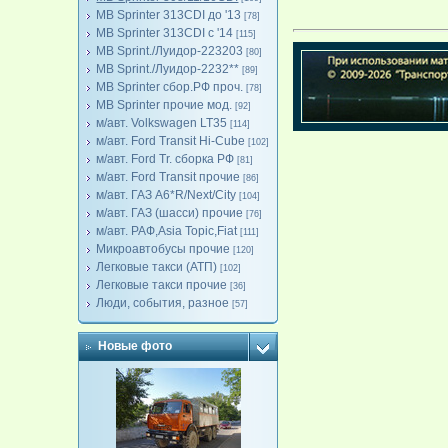
MB Sprinter 313CDI до '13
[78]
MB Sprinter 313CDI с '14
[115]
MB Sprint./Луидор-223203
[80]
MB Sprint./Луидор-2232**
[89]
MB Sprinter сбор.РФ проч.
[78]
MB Sprinter прочие мод.
[92]
м/авт. Volkswagen LT35
[114]
м/авт. Ford Transit Hi-Cube
[102]
м/авт. Ford Tr. сборка РФ
[81]
м/авт. Ford Transit прочие
[86]
м/авт. ГАЗ A6*R/Next/City
[104]
м/авт. ГАЗ (шасси) прочие
[76]
м/авт. РАФ,Asia Topic,Fiat
[111]
Микроавтобусы прочие
[120]
Легковые такси (АТП)
[102]
Легковые такси прочие
[36]
Люди, события, разное
[57]
Новые фото