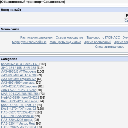
[
Общественный транспорт Севастополя
]
Вход на сайт
В
Ст
Меню сайта
Расписания движения
Схемы маршрутов
Транспорт с ГЛОНАСС
Ул
Маршруты трамвайные
Маршруты ж/д и авиа
Архив расписаний
Архив та
Спец. автотранспорт
Categories
Капотные и на шасси ГАЗ
[118]
ЗИС-154 / 155, ЗИЛ-158
[119]
ЛАЗ-695Б/Е АТП/прочие
[100]
ЛАЗ-695М/Н АТП-14330
[69]
ЛАЗ-695М/Н служебные
[61]
ЛАЗ-697*/699* все мод.
[79]
ЛАЗ-42021/52523/прочие
[81]
ЛиАЗ-5251 / 5256 / 5292
[70]
МАЗ-104.C21/206/251/256
[73]
НефАЗ-5299, КамАЗ-6282
[81]
КАвЗ-4235/4238 все мод.
[74]
КАвЗ-4270 (ГУП) рег. 77
[69]
КАвЗ-4270 (ГУП) рег. 92
[120]
ПАЗ-652/672/3237/423*
[110]
ПАЗ-3205* служебные
[99]
ПАЗ-3204/3205 город.
[98]
ПАЗ-3204** Vector, Real
[98]
ПАЗ-320405 Vector Next
[89]