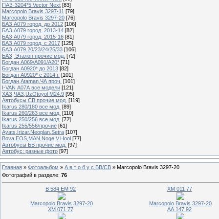
ПАЗ-3204*5 Vector Next
[83]
Marcopolo Bravis 3297-11
[79]
Marcopolo Bravis 3297-20
[76]
БАЗ А079 город. до 2012
[106]
БАЗ А079 город. 2013-14
[82]
БАЗ А079 город. 2015-16
[81]
БАЗ А079 город. с 2017
[125]
БАЗ А079.20/23/24/25/33
[106]
БАЗ, Эталон прочие мод.
[72]
Богдан А069/А091/А20*
[71]
Богдан А0920* до 2013
[82]
Богдан А0920* с 2014 г.
[101]
Богдан,Ataman,ЧА проч.
[101]
I-VAN А07А все модели
[121]
ХАЗ,ЧАЗ,UzOtoyol M24.9
[95]
Автобусы СВ прочие мод.
[119]
Ikarus 280/180 все мод.
[89]
Ikarus 260/263 все мод.
[110]
Ikarus 250/256 все мод.
[72]
Ikarus 255/556/прочие
[61]
Ayats,Irizar,Neoplan,Setra
[107]
Bova,EOS,MAN,Noge,V.Hool
[77]
Автобусы БВ прочие мод.
[97]
Автобус: разные фото
[97]
Главная
»
Фотоальбом
»
А в т о б у с БВ/СВ
» Marcopolo Bravis 3297-20
Фотографий в разделе
:
76
В 584 ЕМ 92
ХМ 011 77
Marcopolo Bravis 3297-20
Marcopolo Bravis 3297-20
ХМ 071 77
АА 147 92