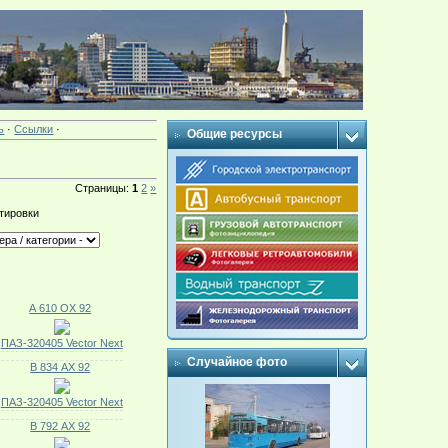
ь
·
Ссылки
·
Общие ресурсы
Страницы
:
1
2
»
тировки
А 610 ОХ 92
ПАЗ-320405 Vector Next
Случайное фото
В 834 АХ 92
ПАЗ-320405 Vector Next
В 792 АХ 92