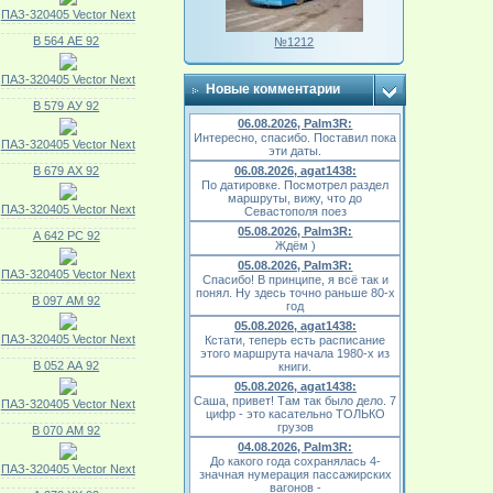
ПАЗ-320405 Vector Next
В 564 АЕ 92
№1212
ПАЗ-320405 Vector Next
Новые комментарии
В 579 АУ 92
06.08.2026, Palm3R:
Интересно, спасибо. Поставил пока
ПАЗ-320405 Vector Next
эти даты.
В 679 АХ 92
06.08.2026, agat1438:
По датировке. Посмотрел раздел
маршруты, вижу, что до
ПАЗ-320405 Vector Next
Севастополя поез
05.08.2026, Palm3R:
А 642 РС 92
Ждём )
05.08.2026, Palm3R:
ПАЗ-320405 Vector Next
Спасибо! В принципе, я всё так и
понял. Ну здесь точно раньше 80-х
В 097 АМ 92
год
05.08.2026, agat1438:
ПАЗ-320405 Vector Next
Кстати, теперь есть расписание
этого маршрута начала 1980-х из
В 052 АА 92
книги.
05.08.2026, agat1438:
Саша, привет! Там так было дело. 7
ПАЗ-320405 Vector Next
цифр - это касательно ТОЛЬКО
грузов
В 070 АМ 92
04.08.2026, Palm3R:
До какого года сохранялась 4-
ПАЗ-320405 Vector Next
значная нумерация пассажирских
вагонов -