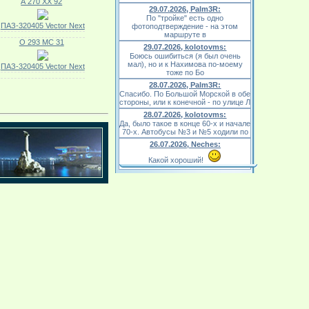
А 270 ХХ 92
29.07.2026, Palm3R:
По "тройке" есть одно
ПАЗ-320405 Vector Next
фотоподтверждение - на этом
маршруте в
О 293 МС 31
29.07.2026, kolotovms:
Боюсь ошибиться (я был очень
мал), но и к Нахимова по-моему
ПАЗ-320405 Vector Next
тоже по Бо
28.07.2026, Palm3R:
Спасибо. По Большой Морской в обе
стороны, или к конечной - по улице Л
28.07.2026, kolotovms:
Да, было такое в конце 60-х и начале
70-х. Автобусы №3 и №5 ходили по
26.07.2026, Neches:
Какой хороший!