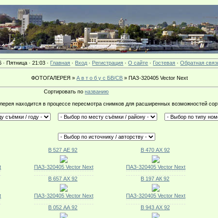
6 · Пятница · 21:03 ·
Главная
·
Вход
·
Регистрация
·
О сайте
·
Гостевая
·
Обратная связ
ФОТОГАЛЕРЕЯ »
А в т о б у с БВ/СВ
» ПАЗ-320405 Vector Next
Сортировать по
названию
лерея находится в процессе пересмотра снимков для расширенных возможностей сор
В 527 АЕ 92
В 470 АХ 92
t
ПАЗ-320405 Vector Next
ПАЗ-320405 Vector Next
В 657 АХ 92
В 197 АК 92
t
ПАЗ-320405 Vector Next
ПАЗ-320405 Vector Next
В 052 АА 92
В 943 АХ 92