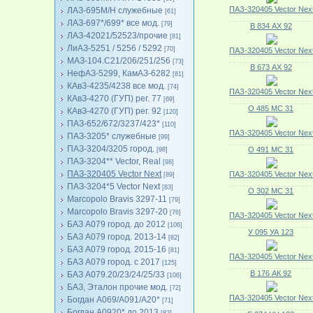
ПАЗ-320405 Vector Nex
ЛАЗ-695М/Н служебные
[61]
ЛАЗ-697*/699* все мод.
[79]
В 834 АХ 92
ЛАЗ-42021/52523/прочие
[81]
ЛиАЗ-5251 / 5256 / 5292
[70]
ПАЗ-320405 Vector Nex
МАЗ-104.C21/206/251/256
[73]
В 673 АХ 92
НефАЗ-5299, КамАЗ-6282
[81]
КАвЗ-4235/4238 все мод.
[74]
ПАЗ-320405 Vector Nex
КАвЗ-4270 (ГУП) рег. 77
[69]
О 485 МС 31
КАвЗ-4270 (ГУП) рег. 92
[120]
ПАЗ-652/672/3237/423*
[110]
ПАЗ-320405 Vector Nex
ПАЗ-3205* служебные
[99]
ПАЗ-3204/3205 город.
О 491 МС 31
[98]
ПАЗ-3204** Vector, Real
[98]
ПАЗ-320405 Vector Next
ПАЗ-320405 Vector Nex
[89]
ПАЗ-3204*5 Vector Next
[83]
О 302 МС 31
Marcopolo Bravis 3297-11
[79]
Marcopolo Bravis 3297-20
[76]
ПАЗ-320405 Vector Nex
БАЗ А079 город. до 2012
[106]
У 095 УА 123
БАЗ А079 город. 2013-14
[82]
БАЗ А079 город. 2015-16
[81]
ПАЗ-320405 Vector Nex
БАЗ А079 город. с 2017
[125]
В 176 АК 92
БАЗ А079.20/23/24/25/33
[106]
БАЗ, Эталон прочие мод.
[72]
ПАЗ-320405 Vector Nex
Богдан А069/А091/А20*
[71]
Богдан А0920* до 2013