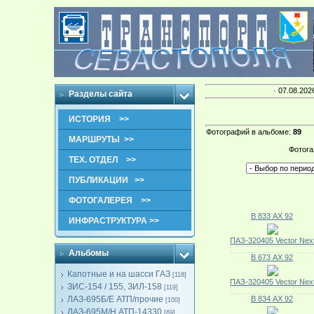
· 07.08.202
Разделы сайта
ИСТОРИЯ >>
Фотографий в альбоме
:
89
МАРШРУТЫ >>
Фотога
ТЕХ. ОТДЕЛ >>
ПУБЛИКАЦИИ >>
ФОТОГАЛЕРЕЯ >>
В 833 АХ 92
ИНФРАСТРУКТУРА >>
ПАЗ-320405 Vector Nex
Альбомы
В 673 АХ 92
Капотные и на шасси ГАЗ
[118]
ПАЗ-320405 Vector Nex
ЗИС-154 / 155, ЗИЛ-158
[119]
ЛАЗ-695Б/Е АТП/прочие
В 834 АХ 92
[100]
ЛАЗ-695М/Н АТП-14330
[69]