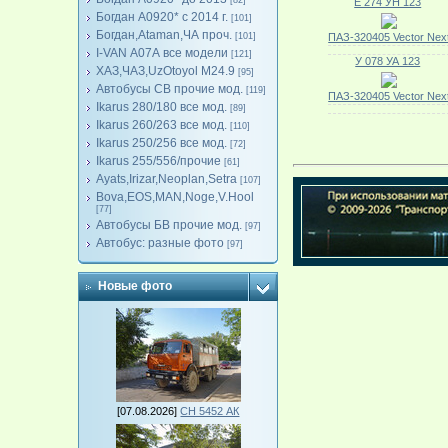
[82]
Е 274 УН 123
Богдан А0920* с 2014 г.
[101]
Богдан,Ataman,ЧА проч.
[101]
ПАЗ-320405 Vector Nex
I-VAN А07А все модели
[121]
У 078 УА 123
ХАЗ,ЧАЗ,UzOtoyol M24.9
[95]
Автобусы СВ прочие мод.
[119]
ПАЗ-320405 Vector Nex
Ikarus 280/180 все мод.
[89]
Ikarus 260/263 все мод.
[110]
Ikarus 250/256 все мод.
[72]
Ikarus 255/556/прочие
[61]
Ayats,Irizar,Neoplan,Setra
[107]
Bova,EOS,MAN,Noge,V.Hool
[77]
Автобусы БВ прочие мод.
[97]
Автобус: разные фото
[97]
Новые фото
[07.08.2026]
СН 5452 АК