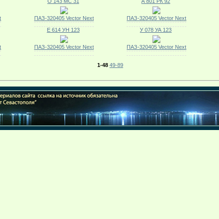
О 143 МС 31
А 801 РК 92
t
ПАЗ-320405 Vector Next
ПАЗ-320405 Vector Next
Е 614 УН 123
У 078 УА 123
t
ПАЗ-320405 Vector Next
ПАЗ-320405 Vector Next
1-48
49-89