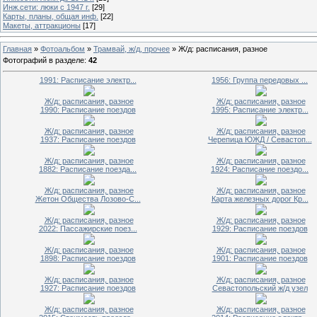
Инж.сети: люки с 1947 г.
[29]
Карты, планы, общая инф.
[22]
Макеты, аттракционы
[17]
Главная
»
Фотоальбом
»
Трамвай, ж/д, прочее
» Ж/д: расписания, разное
Фотографий в разделе
:
42
1991: Расписание электр...
1956: Группа передовых ...
Ж/д: расписания, разное
Ж/д: расписания, разное
1990: Расписание поездов
1995: Расписание электр...
Ж/д: расписания, разное
Ж/д: расписания, разное
1937: Расписание поездов
Черепица ЮЖД / Севастоп...
Ж/д: расписания, разное
Ж/д: расписания, разное
1882: Расписание поезда...
1924: Расписание поездо...
Ж/д: расписания, разное
Ж/д: расписания, разное
Жетон Общества Лозово-С...
Карта железных дорог Кр...
Ж/д: расписания, разное
Ж/д: расписания, разное
2022: Пассажирские поез...
1929: Расписание поездов
Ж/д: расписания, разное
Ж/д: расписания, разное
1898: Расписание поездов
1901: Расписание поездов
Ж/д: расписания, разное
Ж/д: расписания, разное
1927: Расписание поездов
Севастопольский ж/д узел
Ж/д: расписания, разное
Ж/д: расписания, разное