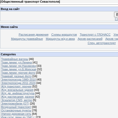
[
Общественный транспорт Севастополя
]
Вход на сайт
В
Ст
Меню сайта
Расписания движения
Схемы маршрутов
Транспорт с ГЛОНАСС
Ул
Маршруты трамвайные
Маршруты ж/д и авиа
Архив расписаний
Архив та
Спец. автотранспорт
Categories
Трамвайные вагоны
[46]
Трам.линии: ул.Ленина
[41]
Трам.линии: пр.Нахимова
[33]
Трам.линии: ул.Б.Морская
[32]
Трам.линии: прочие фото
[33]
Трамвай: разные фото
[16]
Электропоезда 1980-2010
[40]
Электропоезда 2011-2024
[44]
Ж/д транспорт: прочее
[52]
Ж/д: вокзальные здания
[43]
Ж/д: др. инфраструктура
[44]
Ж/д: расписания, разное
[42]
Эскалатор СМЗ, метро
[5]
Электромобили (ОТ)
[26]
Воздушный транспорт
[30]
Остановочные пункты
[78]
Улично-дорожная сеть
[64]
Инж.сети: люки до 1941 г.
[23]