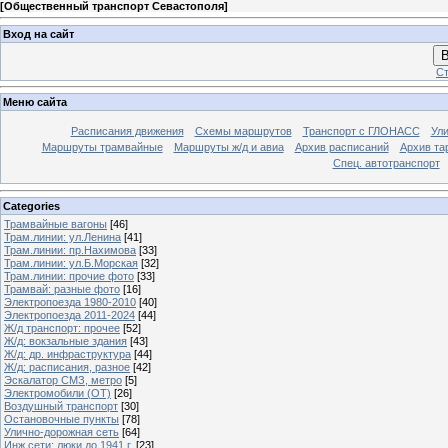
[
Общественный транспорт Севастополя
]
Вход на сайт
В
Ст
Меню сайта
Расписания движения
Схемы маршрутов
Транспорт с ГЛОНАСС
Ул
Маршруты трамвайные
Маршруты ж/д и авиа
Архив расписаний
Архив та
Спец. автотранспорт
Categories
Трамвайные вагоны
[46]
Трам.линии: ул.Ленина
[41]
Трам.линии: пр.Нахимова
[33]
Трам.линии: ул.Б.Морская
[32]
Трам.линии: прочие фото
[33]
Трамвай: разные фото
[16]
Электропоезда 1980-2010
[40]
Электропоезда 2011-2024
[44]
Ж/д транспорт: прочее
[52]
Ж/д: вокзальные здания
[43]
Ж/д: др. инфраструктура
[44]
Ж/д: расписания, разное
[42]
Эскалатор СМЗ, метро
[5]
Электромобили (ОТ)
[26]
Воздушный транспорт
[30]
Остановочные пункты
[78]
Улично-дорожная сеть
[64]
Инж.сети: люки до 1941 г.
[23]