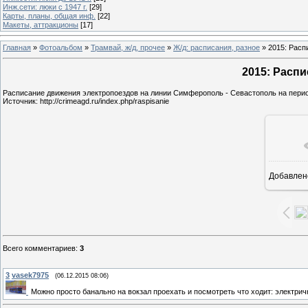
Инж.сети: люки с 1947 г.
[29]
Карты, планы, общая инф.
[22]
Макеты, аттракционы
[17]
Главная
»
Фотоальбом
»
Трамвай, ж/д, прочее
»
Ж/д: расписания, разное
» 2015: Расп
2015: Расп
Расписание движения электропоездов на линии Симферополь - Севастополь на перио
Источник: http://crimeagd.ru/index.php/raspisanie
Добавлен
5
Всего комментариев
:
3
3
vasek7975
(06.12.2015 08:06)
Можно просто банально на вокзал проехать и посмотреть что ходит: электричк