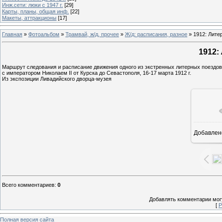
Инж.сети: люки с 1947 г.
[29]
Карты, планы, общая инф.
[22]
Макеты, аттракционы
[17]
Главная
»
Фотоальбом
»
Трамвай, ж/д, прочее
»
Ж/д: расписания, разное
» 1912: Лите
1912:
Маршрут следования и расписание движения одного из экстренных литерных поездов
с императором Николаем II от Курска до Севастополя, 16-17 марта 1912 г.
Из экспозиции Ливадийского дворца-музея
Добавлен
10
Всего комментариев
:
0
Добавлять комментарии могу
[
Р
Полная версия сайта