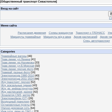
[
Общественный транспорт Севастополя
]
Вход на сайт
В
Ст
Меню сайта
Расписания движения
Схемы маршрутов
Транспорт с ГЛОНАСС
Ул
Маршруты трамвайные
Маршруты ж/д и авиа
Архив расписаний
Архив та
Спец. автотранспорт
Categories
Трамвайные вагоны
[46]
Трам.линии: ул.Ленина
[41]
Трам.линии: пр.Нахимова
[33]
Трам.линии: ул.Б.Морская
[32]
Трам.линии: прочие фото
[33]
Трамвай: разные фото
[16]
Электропоезда 1980-2010
[40]
Электропоезда 2011-2024
[44]
Ж/д транспорт: прочее
[52]
Ж/д: вокзальные здания
[43]
Ж/д: др. инфраструктура
[44]
Ж/д: расписания, разное
[42]
Эскалатор СМЗ, метро
[5]
Электромобили (ОТ)
[26]
Воздушный транспорт
[30]
Остановочные пункты
[78]
Улично-дорожная сеть
[64]
Инж.сети: люки до 1941 г.
[23]