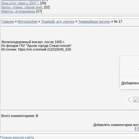
Инж.сети: люки с 1947 г.
[29]
Карты, планы, общая инф.
[22]
Макеты, аттракционы
[17]
Главная
»
Фотоальбом
»
Трамвай, ж/д, прочее
»
Трамвайные вагоны
» № 17
Железнодорожный вокзал, после 1905 г.
Из фондов ГКУ "Архив города Севастополя".
Источник: https://vk.com/wall-211015045_626
Добавлен
1
Всего комментариев
:
0
Добавлять комментарии могу
[
Р
Полная версия сайта