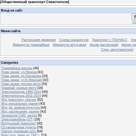
[
Общественный транспорт Севастополя
]
Вход на сайт
В
Ст
Меню сайта
Расписания движения
Схемы маршрутов
Транспорт с ГЛОНАСС
Ул
Маршруты трамвайные
Маршруты ж/д и авиа
Архив расписаний
Архив та
Спец. автотранспорт
Categories
Трамвайные вагоны
[46]
Трам.линии: ул.Ленина
[41]
Трам.линии: пр.Нахимова
[33]
Трам.линии: ул.Б.Морская
[32]
Трам.линии: прочие фото
[33]
Трамвай: разные фото
[16]
Электропоезда 1980-2010
[40]
Электропоезда 2011-2024
[44]
Ж/д транспорт: прочее
[52]
Ж/д: вокзальные здания
[43]
Ж/д: др. инфраструктура
[44]
Ж/д: расписания, разное
[42]
Эскалатор СМЗ, метро
[5]
Электромобили (ОТ)
[26]
Воздушный транспорт
[30]
Остановочные пункты
[78]
Улично-дорожная сеть
[64]
Инж.сети: люки до 1941 г.
[23]