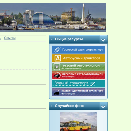
ь
·
Ссылки
·
Общие ресурсы
Случайное фото