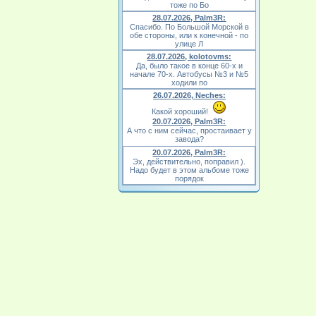
тоже по Бо
28.07.2026, Palm3R:
Спасибо. По Большой Морской в
обе стороны, или к конечной - по
улице Л
28.07.2026, kolotovms:
Да, было такое в конце 60-х и
начале 70-х. Автобусы №3 и №5
ходили по
26.07.2026, Neches:
Какой хороший!
20.07.2026, Palm3R:
А что с ним сейчас, простаивает у
завода?
20.07.2026, Palm3R:
Эх, действительно, поправил ).
Надо будет в этом альбоме тоже
порядок