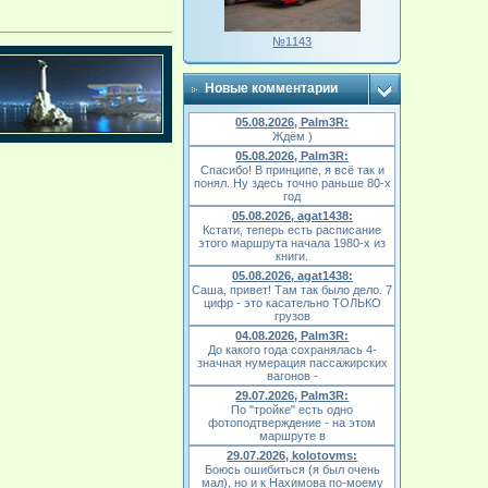
№1143
Новые комментарии
05.08.2026, Palm3R:
Ждём )
05.08.2026, Palm3R:
Спасибо! В принципе, я всё так и
понял. Ну здесь точно раньше 80-х
год
05.08.2026, agat1438:
Кстати, теперь есть расписание
этого маршрута начала 1980-х из
книги.
05.08.2026, agat1438:
Саша, привет! Там так было дело. 7
цифр - это касательно ТОЛЬКО
грузов
04.08.2026, Palm3R:
До какого года сохранялась 4-
значная нумерация пассажирских
вагонов -
29.07.2026, Palm3R:
По "тройке" есть одно
фотоподтверждение - на этом
маршруте в
29.07.2026, kolotovms:
Боюсь ошибиться (я был очень
мал), но и к Нахимова по-моему