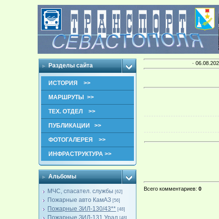
· 06.08.202
Разделы сайта
ИСТОРИЯ >>
МАРШРУТЫ >>
ТЕХ. ОТДЕЛ >>
ПУБЛИКАЦИИ >>
ФОТОГАЛЕРЕЯ >>
ИНФРАСТРУКТУРА >>
Альбомы
Всего комментариев
:
0
МЧС, спасател. службы
[62]
Пожарные авто КамАЗ
[56]
Пожарные ЗИЛ-130/43**
[48]
Пожарные ЗИЛ-131,Урал
[48]