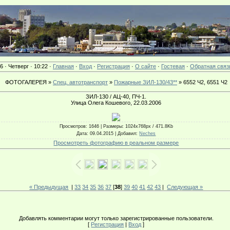
6 · Четверг · 10:22 ·
Главная
·
Вход
·
Регистрация
·
О сайте
·
Гостевая
·
Обратная связ
ФОТОГАЛЕРЕЯ »
Спец. автотранспорт
»
Пожарные ЗИЛ-130/43**
» 6552 Ч2, 6551 Ч2
ЗИЛ-130 / АЦ-40, ПЧ-1.
Улица Олега Кошевого, 22.03.2006
Просмотров
: 1646 |
Размеры
: 1024x768px / 471.8Kb
Дата
: 09.04.2015 |
Добавил
:
Neches
Просмотреть фотографию в реальном размере
« Предыдущая
|
33
34
35
36
37
[
38
]
39
40
41
42
43
|
Следующая »
Добавлять комментарии могут только зарегистрированные пользователи.
[
Регистрация
|
Вход
]