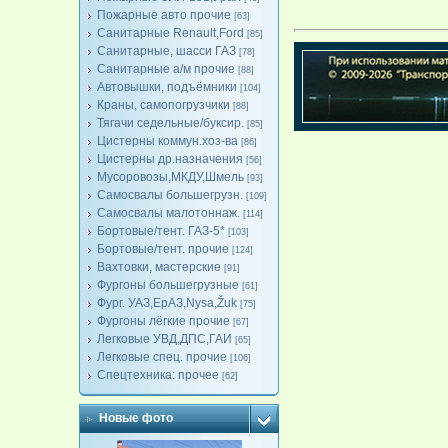
Пожарные авто прочие
[63]
Санитарные Renault,Ford
[85]
Санитарные, шасси ГАЗ
[78]
Санитарные а/м прочие
[88]
Автовышки, подъёмники
[104]
Краны, самопогрузчики
[88]
Тягачи седельные/буксир.
[85]
Цистерны коммун.хоз-ва
[86]
Цистерны др.назначения
[56]
Мусоровозы,МКДУ,Шмель
[93]
Самосвалы большегрузн.
[109]
Самосвалы малотоннаж.
[114]
Бортовые/тент. ГАЗ-5*
[103]
Бортовые/тент. прочие
[124]
Вахтовки, мастерские
[91]
Фургоны большегрузные
[61]
Фург. УАЗ,ЕрАЗ,Nysa,Žuk
[75]
Фургоны лёгкие прочие
[67]
Легковые УВД,ДПС,ГАИ
[65]
Легковые спец. прочие
[106]
Спецтехника: прочее
[62]
Новые фото