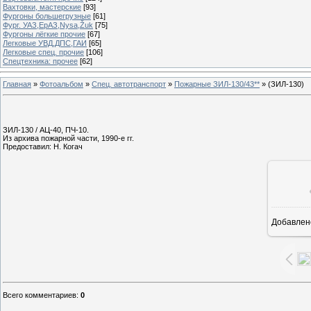
Вахтовки, мастерские
[93]
Фургоны большегрузные
[61]
Фург. УАЗ,ЕрАЗ,Nysa,Žuk
[75]
Фургоны лёгкие прочие
[67]
Легковые УВД,ДПС,ГАИ
[65]
Легковые спец. прочие
[106]
Спецтехника: прочее
[62]
Главная
»
Фотоальбом
»
Спец. автотранспорт
»
Пожарные ЗИЛ-130/43**
» (ЗИЛ-130)
ЗИЛ-130 / АЦ-40, ПЧ-10.
Из архива пожарной части, 1990-е гг.
Предоставил: Н. Когач
Добавлен
1
Всего комментариев
:
0