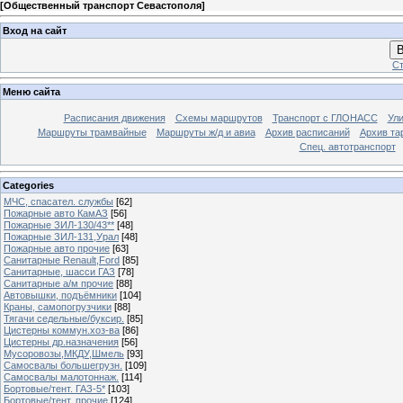
[
Общественный транспорт Севастополя
]
Вход на сайт
В
Ст
Меню сайта
Расписания движения
Схемы маршрутов
Транспорт с ГЛОНАСС
Ул
Маршруты трамвайные
Маршруты ж/д и авиа
Архив расписаний
Архив та
Спец. автотранспорт
Categories
МЧС, спасател. службы
[62]
Пожарные авто КамАЗ
[56]
Пожарные ЗИЛ-130/43**
[48]
Пожарные ЗИЛ-131,Урал
[48]
Пожарные авто прочие
[63]
Санитарные Renault,Ford
[85]
Санитарные, шасси ГАЗ
[78]
Санитарные а/м прочие
[88]
Автовышки, подъёмники
[104]
Краны, самопогрузчики
[88]
Тягачи седельные/буксир.
[85]
Цистерны коммун.хоз-ва
[86]
Цистерны др.назначения
[56]
Мусоровозы,МКДУ,Шмель
[93]
Самосвалы большегрузн.
[109]
Самосвалы малотоннаж.
[114]
Бортовые/тент. ГАЗ-5*
[103]
Бортовые/тент. прочие
[124]