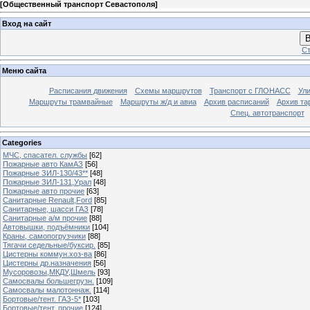
[
Общественный транспорт Севастополя
]
Вход на сайт
В
Ст
Меню сайта
Расписания движения
Схемы маршрутов
Транспорт с ГЛОНАСС
Ул
Маршруты трамвайные
Маршруты ж/д и авиа
Архив расписаний
Архив та
Спец. автотранспорт
Categories
МЧС, спасател. службы
[62]
Пожарные авто КамАЗ
[56]
Пожарные ЗИЛ-130/43**
[48]
Пожарные ЗИЛ-131,Урал
[48]
Пожарные авто прочие
[63]
Санитарные Renault,Ford
[85]
Санитарные, шасси ГАЗ
[78]
Санитарные а/м прочие
[88]
Автовышки, подъёмники
[104]
Краны, самопогрузчики
[88]
Тягачи седельные/буксир.
[85]
Цистерны коммун.хоз-ва
[86]
Цистерны др.назначения
[56]
Мусоровозы,МКДУ,Шмель
[93]
Самосвалы большегрузн.
[109]
Самосвалы малотоннаж.
[114]
Бортовые/тент. ГАЗ-5*
[103]
Бортовые/тент. прочие
[124]