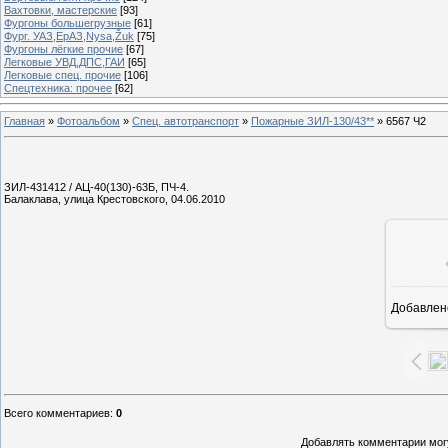
Вахтовки, мастерские
[93]
Фургоны большегрузные
[61]
Фург. УАЗ,ЕрАЗ,Nysa,Žuk
[75]
Фургоны лёгкие прочие
[67]
Легковые УВД,ДПС,ГАИ
[65]
Легковые спец. прочие
[106]
Спецтехника: прочее
[62]
Главная
»
Фотоальбом
»
Спец. автотранспорт
»
Пожарные ЗИЛ-130/43**
» 6567 Ч2
ЗИЛ-431412 / АЦ-40(130)-63Б, ПЧ-4.
Балаклава, улица Крестовского, 04.06.2010
Добавлен
1
Всего комментариев
:
0
Добавлять комментарии могу