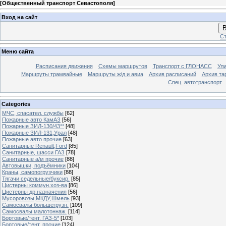
[
Общественный транспорт Севастополя
]
Вход на сайт
В
Ст
Меню сайта
Расписания движения
Схемы маршрутов
Транспорт с ГЛОНАСС
Ул
Маршруты трамвайные
Маршруты ж/д и авиа
Архив расписаний
Архив та
Спец. автотранспорт
Categories
МЧС, спасател. службы
[62]
Пожарные авто КамАЗ
[56]
Пожарные ЗИЛ-130/43**
[48]
Пожарные ЗИЛ-131,Урал
[48]
Пожарные авто прочие
[63]
Санитарные Renault,Ford
[85]
Санитарные, шасси ГАЗ
[78]
Санитарные а/м прочие
[88]
Автовышки, подъёмники
[104]
Краны, самопогрузчики
[88]
Тягачи седельные/буксир.
[85]
Цистерны коммун.хоз-ва
[86]
Цистерны др.назначения
[56]
Мусоровозы,МКДУ,Шмель
[93]
Самосвалы большегрузн.
[109]
Самосвалы малотоннаж.
[114]
Бортовые/тент. ГАЗ-5*
[103]
Бортовые/тент. прочие
[124]