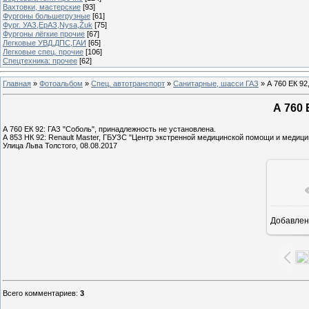
Вахтовки, мастерские
[93]
Фургоны большегрузные
[61]
Фург. УАЗ,ЕрАЗ,Nysa,Žuk
[75]
Фургоны лёгкие прочие
[67]
Легковые УВД,ДПС,ГАИ
[65]
Легковые спец. прочие
[106]
Спецтехника: прочее
[62]
Главная
»
Фотоальбом
»
Спец. автотранспорт
»
Санитарные, шасси ГАЗ
» А 760 ЕК 92
А 760 
А 760 ЕК 92: ГАЗ "Соболь", принадлежность не установлена.
А 853 НК 92: Renault Master, ГБУЗС "Центр экстренной медицинской помощи и медици
Улица Льва Толстого, 08.08.2017
Добавлен
1
Всего комментариев
:
3