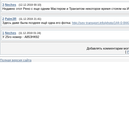
3
Neches
(12.12.2019 00:10)
Недавно этот Рено с еще одним Мастером и Транзитом некоторое время стояли на Ин
2
Palm3R
(11.12.2019 21:41)
Здесь даже была позднее ещё одна его фотка:
http://sev-transport.info/photo/144-0-844
1
Neches
(11.12.2019 01:24)
У 25го номер - А853НК92
Добавлять комментарии могу
[
Р
Полная версия сайта