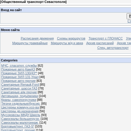
[
Общественный транспорт Севастополя
]
Вход на сайт
В
Ст
Меню сайта
Расписания движения
Схемы маршрутов
Транспорт с ГЛОНАСС
Ул
Маршруты трамвайные
Маршруты ж/д и авиа
Архив расписаний
Архив та
Спец. автотранспорт
Categories
МЧС, спасател. службы
[62]
Пожарные авто КамАЗ
[56]
Пожарные ЗИЛ-130/43**
[48]
Пожарные ЗИЛ-131,Урал
[48]
Пожарные авто прочие
[63]
Санитарные Renault,Ford
[85]
Санитарные, шасси ГАЗ
[78]
Санитарные а/м прочие
[88]
Автовышки, подъёмники
[104]
Краны, самопогрузчики
[88]
Тягачи седельные/буксир.
[85]
Цистерны коммун.хоз-ва
[86]
Цистерны др.назначения
[56]
Мусоровозы,МКДУ,Шмель
[93]
Самосвалы большегрузн.
[109]
Самосвалы малотоннаж.
[114]
Бортовые/тент. ГАЗ-5*
[103]
Бортовые/тент. прочие
[124]