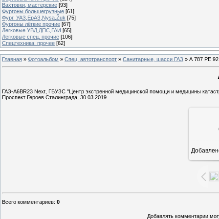
Вахтовки, мастерские
[93]
Фургоны большегрузные
[61]
Фург. УАЗ,ЕрАЗ,Nysa,Žuk
[75]
Фургоны лёгкие прочие
[67]
Легковые УВД,ДПС,ГАИ
[65]
Легковые спец. прочие
[106]
Спецтехника: прочее
[62]
Главная
»
Фотоальбом
»
Спец. автотранспорт
»
Санитарные, шасси ГАЗ
» А 787 РЕ 92
ГАЗ-А6BR23 Next, ГБУЗС "Центр экстренной медицинской помощи и медицины катаст
Проспект Героев Сталинграда, 30.03.2019
Добавлен
1
Всего комментариев
:
0
Добавлять комментарии могу