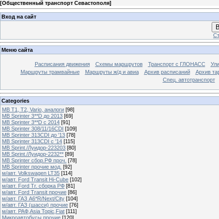
[
Общественный транспорт Севастополя
]
Вход на сайт
В
Ст
Меню сайта
Расписания движения
Схемы маршрутов
Транспорт с ГЛОНАСС
Ул
Маршруты трамвайные
Маршруты ж/д и авиа
Архив расписаний
Архив та
Спец. автотранспорт
Categories
MB T1, T2, Vario, аналоги
[98]
MB Sprinter 3**D до 2013
[69]
MB Sprinter 3**D с 2014
[91]
MB Sprinter 308/11/16CDI
[109]
MB Sprinter 313CDI до '13
[78]
MB Sprinter 313CDI с '14
[115]
MB Sprint./Луидор-223203
[80]
MB Sprint./Луидор-2232**
[89]
MB Sprinter сбор.РФ проч.
[78]
MB Sprinter прочие мод.
[92]
м/авт. Volkswagen LT35
[114]
м/авт. Ford Transit Hi-Cube
[102]
м/авт. Ford Tr. сборка РФ
[81]
м/авт. Ford Transit прочие
[86]
м/авт. ГАЗ A6*R/Next/City
[104]
м/авт. ГАЗ (шасси) прочие
[76]
м/авт. РАФ,Asia Topic,Fiat
[111]
Микроавтобусы прочие
[120]