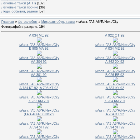
Легковые такси (АТП)
[102]
Легковые такси прочие
[36]
Люди, события, разное
[57]
Главная
»
Фотоальбом
»
Микроавтобус, такси
» м/авт. ГАЗ A6*R/Next/City
Фотографий в разделе
:
104
А 034 МЕ 92
А 922 ОТ 92
м/авт. ГАЗ A6*R/Next/City
м/авт. ГАЗ A6*R/Next/City
В 905 МА 92
А 034 МЕ 92
м/авт. ГАЗ A6*R/Next/City
м/авт. ГАЗ A6*R/Next/City
АА 304 92
А 862 ХХ 92
м/авт. ГАЗ A6*R/Next/City
м/авт. ГАЗ A6*R/Next/City
АА 301 92
В 026 ВЕ 92
м/авт. ГАЗ A6*R/Next/City
м/авт. ГАЗ A6*R/Next/City
А 784 КТ 92, А 793 КТ 92
А 657 КУ 92
м/авт. ГАЗ A6*R/Next/City
м/авт. ГАЗ A6*R/Next/City
Х 232 КМ 797
Х 264 КМ 797
м/авт. ГАЗ A6*R/Next/City
м/авт. ГАЗ A6*R/Next/City
(ГАЗ-А66R33 Next)
А 784 КТ 92
м/авт. ГАЗ A6*R/Next/City
м/авт. ГАЗ A6*R/Next/City
А 594 УН 92
А 594 УН 92
м/авт. ГАЗ A6*R/Next/City
м/авт. ГАЗ A6*R/Next/City