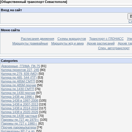
[
Общественный транспорт Севастополя
]
Вход на сайт
В
Ст
Меню сайта
Расписания движения
Схемы маршрутов
Транспорт с ГЛОНАСС
Ул
Маршруты трамвайные
Маршруты ж/д и авиа
Архив расписаний
Архив та
Спец. автотранспорт
Categories
Довоенные, ГП/МА, ПК-75
[81]
Катера проектов 227, 245
[80]
Катера пр.279, 839 (МО)
[50]
Катера пр.485, 544 (ПТ)
[53]
Катера пр.485М СМТП
[106]
Катера пр.485М прочие
[56]
Катера пр.1430 СМТП
[76]
Катера пр.1430 прочие
[97]
Катера 1438 до 1996 г.
[94]
Катера 1438 в 1997-2006
[105]
Катера 1438 в 2007-2013
[119]
Катера 1438 в 2014-2019
[117]
Катера 1438 в 2020-2026
[105]
Катера пр.1438 частные
[70]
Паромы пр.727 до 1979 г.
[105]
Паромы пр.727 с 1980 г.
[82]
Прочие паромы/катера
[74]
Катамараны КР-2 и др.
[55]