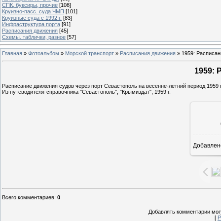
СПК, буксиры, прочие
[108]
Круизно-пасс. суда ЧМП
[101]
Круизные суда с 1992 г.
[83]
Инфраструктура порта
[91]
Расписания движения
[45]
Схемы, таблички, разное
[57]
Главная
»
Фотоальбом
»
Морской транспорт
»
Расписания движения
» 1959: Расписан
1959: 
Расписание движения судов через порт Севастополь на весенне-летний период 1959 г
Из путеводителя-справочника "Севастополь", "Крымиздат", 1959 г.
Добавлен
9
Всего комментариев
:
0
Добавлять комментарии могу
[
Р