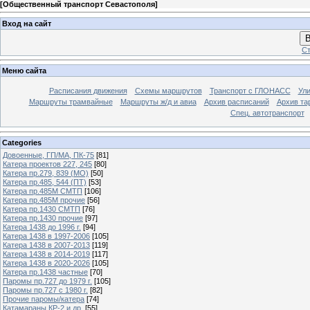
[
Общественный транспорт Севастополя
]
Вход на сайт
В
Ст
Меню сайта
Расписания движения
Схемы маршрутов
Транспорт с ГЛОНАСС
Ул
Маршруты трамвайные
Маршруты ж/д и авиа
Архив расписаний
Архив та
Спец. автотранспорт
Categories
Довоенные, ГП/МА, ПК-75
[81]
Катера проектов 227, 245
[80]
Катера пр.279, 839 (МО)
[50]
Катера пр.485, 544 (ПТ)
[53]
Катера пр.485М СМТП
[106]
Катера пр.485М прочие
[56]
Катера пр.1430 СМТП
[76]
Катера пр.1430 прочие
[97]
Катера 1438 до 1996 г.
[94]
Катера 1438 в 1997-2006
[105]
Катера 1438 в 2007-2013
[119]
Катера 1438 в 2014-2019
[117]
Катера 1438 в 2020-2026
[105]
Катера пр.1438 частные
[70]
Паромы пр.727 до 1979 г.
[105]
Паромы пр.727 с 1980 г.
[82]
Прочие паромы/катера
[74]
Катамараны КР-2 и др.
[55]