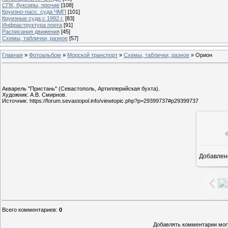
СПК, буксиры, прочие
[108]
Круизно-пасс. суда ЧМП
[101]
Круизные суда с 1992 г.
[83]
Инфраструктура порта
[91]
Расписания движения
[45]
Схемы, таблички, разное
[57]
Главная
»
Фотоальбом
»
Морской транспорт
»
Схемы, таблички, разное
» Орион
Акварель "Пристань" (Севастополь, Артиллерийская бухта).
Художник: А.В. Смирнов.
Источник: https://forum.sevastopol.info/viewtopic.php?p=29399737#p29399737
Добавлен
15
Всего комментариев
:
0
Добавлять комментарии могу