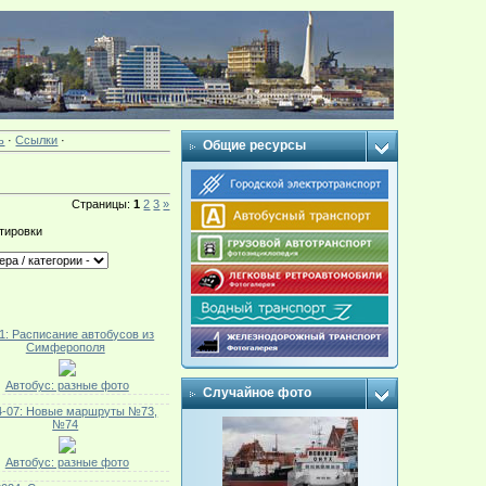
ь
·
Ссылки
·
Общие ресурсы
Страницы
:
1
2
3
»
тировки
1: Расписание автобусов из
Симферополя
Автобус: разные фото
Случайное фото
4-07: Новые маршруты №73,
№74
Автобус: разные фото