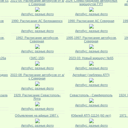
ов 53,
2021-05: Расписание автобусов от а/
2024: Схема городских автобусных
с Северная
маршрутов ГУП
ав
Автобус: разные фото
Автобус: разные фото
сов
1990: Расписание АС Белокаменск
1990: Расписание АС Северная
199
Автобус: разные фото
Автобус: разные фото
ов,
1992: Расписание автобусов,
1995,1997: Расписание автобусов,
19
Северная
Северная
Автобус: разные фото
Автобус: разные фото
№26а
(ЗИС-155)
2023-03: Новый маршрут №65
Автобус: разные фото
Автобус: разные фото
одних
2022-08: Расписание автобусов от а/
Артефакт (эмблема АТП)
с Северная
Автобус: разные фото
Автобус: разные фото
кзала
1929: Расписание Севастополь-
Севастополь - Симферополь
1924:
Ялта
Автобус: разные фото
Автобус: разные фото
Объявление на афише 1987 г.
Юбилей АТП-11124 (60 лет)
1971:
Автобус: разные фото
Автобус: разные фото