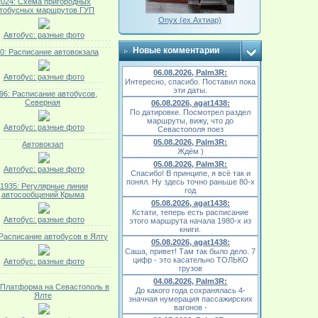
2024: Схема пригородных
тобусных маршрутов ГУП
Onyx (ex.Ахтиар)
Автобус: разные фото
Новые комментарии
0: Расписание автовокзала
06.08.2026, Palm3R:
Автобус: разные фото
Интересно, спасибо. Поставил пока
эти даты.
96: Расписание автобусов,
Северная
06.08.2026, agat1438:
По датировке. Посмотрел раздел
маршруты, вижу, что до
Автобус: разные фото
Севастополя поез
05.08.2026, Palm3R:
Автовокзал
Ждём )
05.08.2026, Palm3R:
Автобус: разные фото
Спасибо! В принципе, я всё так и
понял. Ну здесь точно раньше 80-х
1935: Регулярные линии
год
автосообщений Крыма
05.08.2026, agat1438:
Кстати, теперь есть расписание
Автобус: разные фото
этого маршрута начала 1980-х из
книги.
 Расписание автобусов в Ялту
05.08.2026, agat1438:
Саша, привет! Там так было дело. 7
цифр - это касательно ТОЛЬКО
Автобус: разные фото
грузов
04.08.2026, Palm3R:
 Платформа на Севастополь в
До какого года сохранялась 4-
Ялте
значная нумерация пассажирских
вагонов -