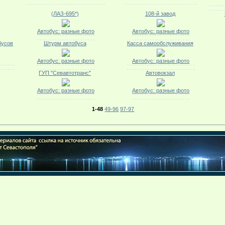
(ЛАЗ-695*)
108-й завод
Автобус: разные фото
Автобус: разные фото
бусов
Штурм автобуса
Касса самообслуживания
Автобус: разные фото
Автобус: разные фото
ГУП "Севавтотранс"
Автовокзал
Автобус: разные фото
Автобус: разные фото
1-48
49-96
97-97