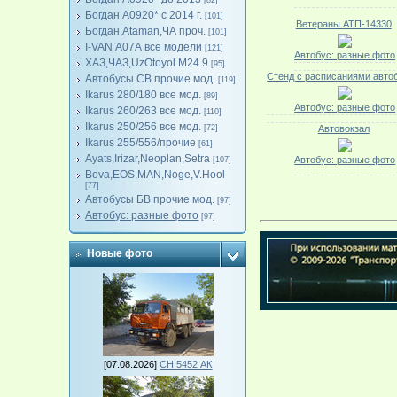
[82]
Богдан А0920* с 2014 г.
[101]
Ветераны АТП-14330
Богдан,Ataman,ЧА проч.
[101]
I-VAN А07А все модели
[121]
Автобус: разные фото
ХАЗ,ЧАЗ,UzOtoyol M24.9
[95]
Стенд с расписаниями авто
Автобусы СВ прочие мод.
[119]
Ikarus 280/180 все мод.
[89]
Автобус: разные фото
Ikarus 260/263 все мод.
[110]
Ikarus 250/256 все мод.
[72]
Автовокзал
Ikarus 255/556/прочие
[61]
Ayats,Irizar,Neoplan,Setra
Автобус: разные фото
[107]
Bova,EOS,MAN,Noge,V.Hool
[77]
Автобусы БВ прочие мод.
[97]
Автобус: разные фото
[97]
Новые фото
[07.08.2026]
СН 5452 АК