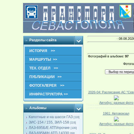
· 08.08.202
Разделы сайта
ИСТОРИЯ >>
Фотографий в альбоме
:
97
МАРШРУТЫ >>
Фотога
ТЕХ. ОТДЕЛ >>
ПУБЛИКАЦИИ >>
ФОТОГАЛЕРЕЯ >>
2026-04: Расписание АС "Сев
ИНФРАСТРУКТУРА >>
Автобус: разные фото
Альбомы
1961: Автовокзал
Капотные и на шасси ГАЗ
[118]
ЗИС-154 / 155, ЗИЛ-158
[119]
Автобус: разные фото
ЛАЗ-695Б/Е АТП/прочие
[100]
ЛАЗ-695М/Н АТП-14330
[69]