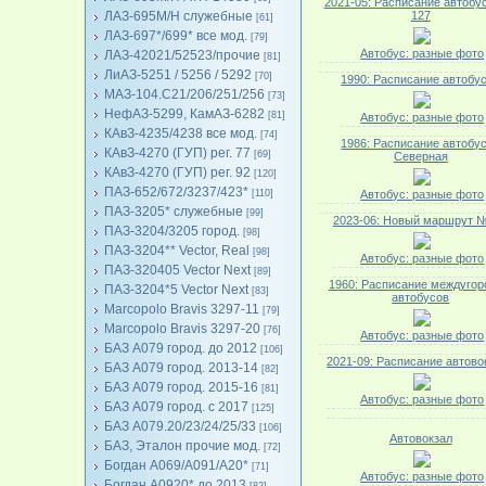
2021-05: Расписание автобус
ЛАЗ-695М/Н служебные
127
[61]
ЛАЗ-697*/699* все мод.
[79]
Автобус: разные фото
ЛАЗ-42021/52523/прочие
[81]
ЛиАЗ-5251 / 5256 / 5292
[70]
1990: Расписание автобу
МАЗ-104.C21/206/251/256
[73]
НефАЗ-5299, КамАЗ-6282
[81]
Автобус: разные фото
КАвЗ-4235/4238 все мод.
[74]
1986: Расписание автобус
КАвЗ-4270 (ГУП) рег. 77
[69]
Северная
КАвЗ-4270 (ГУП) рег. 92
[120]
ПАЗ-652/672/3237/423*
[110]
Автобус: разные фото
ПАЗ-3205* служебные
[99]
2023-06: Новый маршрут 
ПАЗ-3204/3205 город.
[98]
ПАЗ-3204** Vector, Real
[98]
Автобус: разные фото
ПАЗ-320405 Vector Next
[89]
1960: Расписание междугор
ПАЗ-3204*5 Vector Next
[83]
автобусов
Marcopolo Bravis 3297-11
[79]
Marcopolo Bravis 3297-20
[76]
Автобус: разные фото
БАЗ А079 город. до 2012
[106]
2021-09: Расписание автово
БАЗ А079 город. 2013-14
[82]
БАЗ А079 город. 2015-16
[81]
Автобус: разные фото
БАЗ А079 город. с 2017
[125]
БАЗ А079.20/23/24/25/33
[106]
Автовокзал
БАЗ, Эталон прочие мод.
[72]
Богдан А069/А091/А20*
[71]
Автобус: разные фото
Богдан А0920* до 2013