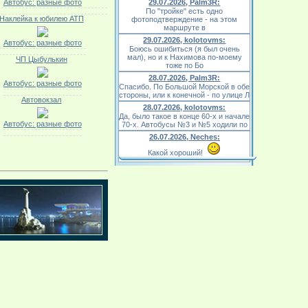
Автобус: разные фото
29.07.2026, Palm3R:
По "тройке" есть одно
Наклейка к юбилею АТП
фотоподтверждение - на этом
маршруте в
29.07.2026, kolotovms:
Автобус: разные фото
Боюсь ошибиться (я был очень
мал), но и к Нахимова по-моему
ЧП Цыбулькин
тоже по Бо
28.07.2026, Palm3R:
Автобус: разные фото
Спасибо. По Большой Морской в обе
стороны, или к конечной - по улице Л
Автовокзал
28.07.2026, kolotovms:
Да, было такое в конце 60-х и начале
Автобус: разные фото
70-х. Автобусы №3 и №5 ходили по
26.07.2026, Neches:
Какой хороший!