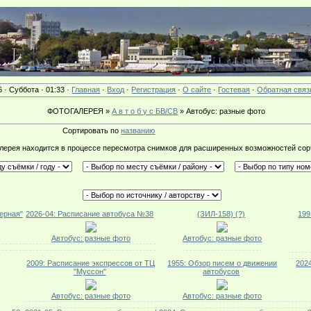
6 · Суббота · 01:33 ·
Главная
·
Вход
·
Регистрация
·
О сайте
·
Гостевая
·
Обратная связ
ФОТОГАЛЕРЕЯ »
А в т о б у с БВ/СВ
» Автобус: разные фото
Сортировать по
названию
лерея находится в процессе пересмотра снимков для расширенных возможностей сор
ерная"
2026-04: Расписание автобуса №38
(ЗИЛ-158) (?)
199
Автобус: разные фото
Автобус: разные фото
2009: Расписание экспрессов от ТЦ
1955: Обзор писем о движении
202
"Муссон"
автобусов
Автобус: разные фото
Автобус: разные фото