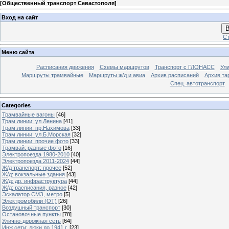
[
Общественный транспорт Севастополя
]
Вход на сайт
В
Ст
Меню сайта
Расписания движения
Схемы маршрутов
Транспорт с ГЛОНАСС
Ул
Маршруты трамвайные
Маршруты ж/д и авиа
Архив расписаний
Архив та
Спец. автотранспорт
Categories
Трамвайные вагоны
[46]
Трам.линии: ул.Ленина
[41]
Трам.линии: пр.Нахимова
[33]
Трам.линии: ул.Б.Морская
[32]
Трам.линии: прочие фото
[33]
Трамвай: разные фото
[16]
Электропоезда 1980-2010
[40]
Электропоезда 2011-2024
[44]
Ж/д транспорт: прочее
[52]
Ж/д: вокзальные здания
[43]
Ж/д: др. инфраструктура
[44]
Ж/д: расписания, разное
[42]
Эскалатор СМЗ, метро
[5]
Электромобили (ОТ)
[26]
Воздушный транспорт
[30]
Остановочные пункты
[78]
Улично-дорожная сеть
[64]
Инж.сети: люки до 1941 г.
[23]