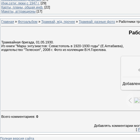
Инж.сети: люки с 1947 г.
[29]
Карты, планы, общая инф.
[22]
Макеты, аттракционы
[17]
Главная
»
Фотоальбом
»
Трамвай, ж/д, прочее
»
Трамвай: разные фото
» Работники т
Раб
Трамвайная бригада, 01.05.1930.
Из книги "Марш энтузиастов: Севастополь в 1920-1930 годы" (Е.Алтабаева),
издательство "Телескоп", 2008 г. Фото из коллекции В.Н.Горелова.
Добавлен
9
Всего комментариев
:
0
Добавлять комментарии могу
[
Р
Полная версия сайта