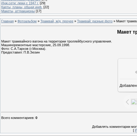
Инж.сети: люки с 1947 г.
[29]
Карты, планы, общая инф.
[22]
Макеты, аттракционы
[17]
Главная
»
Фотоальбом
»
Трамвай, ж/д, прочее
»
Трамвай: разные фото
» Макет трамва
Макет т
Макет трамвайного вагона на территории троллейбусного управления.
Машиноремонтные мастерские, 25.09.1998.
Фото: С.А.Тархов (г.Москва).
Предоставил: П.В.Зюзин
Добавлен
16
Всего комментариев
:
0
Добавлять комментарии могу
[
Р