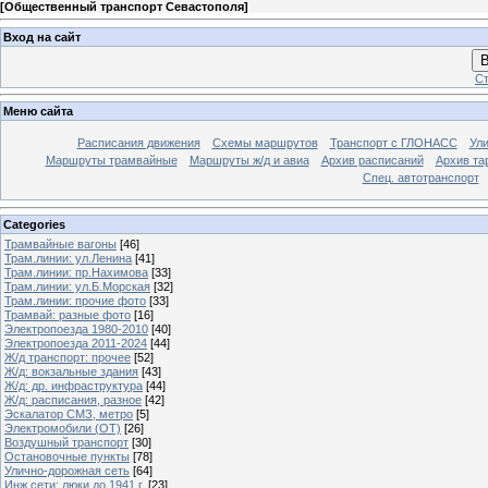
[
Общественный транспорт Севастополя
]
Вход на сайт
В
Ст
Меню сайта
Расписания движения
Схемы маршрутов
Транспорт с ГЛОНАСС
Ул
Маршруты трамвайные
Маршруты ж/д и авиа
Архив расписаний
Архив та
Спец. автотранспорт
Categories
Трамвайные вагоны
[46]
Трам.линии: ул.Ленина
[41]
Трам.линии: пр.Нахимова
[33]
Трам.линии: ул.Б.Морская
[32]
Трам.линии: прочие фото
[33]
Трамвай: разные фото
[16]
Электропоезда 1980-2010
[40]
Электропоезда 2011-2024
[44]
Ж/д транспорт: прочее
[52]
Ж/д: вокзальные здания
[43]
Ж/д: др. инфраструктура
[44]
Ж/д: расписания, разное
[42]
Эскалатор СМЗ, метро
[5]
Электромобили (ОТ)
[26]
Воздушный транспорт
[30]
Остановочные пункты
[78]
Улично-дорожная сеть
[64]
Инж.сети: люки до 1941 г.
[23]