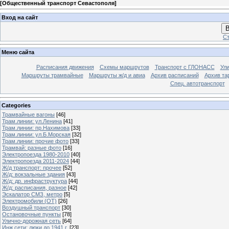
[
Общественный транспорт Севастополя
]
Вход на сайт
В
Ст
Меню сайта
Расписания движения
Схемы маршрутов
Транспорт с ГЛОНАСС
Ул
Маршруты трамвайные
Маршруты ж/д и авиа
Архив расписаний
Архив та
Спец. автотранспорт
Categories
Трамвайные вагоны
[46]
Трам.линии: ул.Ленина
[41]
Трам.линии: пр.Нахимова
[33]
Трам.линии: ул.Б.Морская
[32]
Трам.линии: прочие фото
[33]
Трамвай: разные фото
[16]
Электропоезда 1980-2010
[40]
Электропоезда 2011-2024
[44]
Ж/д транспорт: прочее
[52]
Ж/д: вокзальные здания
[43]
Ж/д: др. инфраструктура
[44]
Ж/д: расписания, разное
[42]
Эскалатор СМЗ, метро
[5]
Электромобили (ОТ)
[26]
Воздушный транспорт
[30]
Остановочные пункты
[78]
Улично-дорожная сеть
[64]
Инж.сети: люки до 1941 г.
[23]