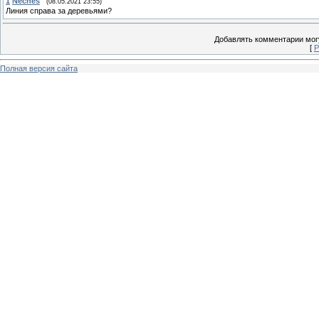
1
Neches
(08.05.2021 23:55)
Линия справа за деревьями?
Добавлять комментарии могу
[
Р
Полная версия сайта