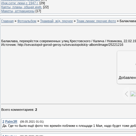
Инж.сети: люки с 1947 г.
[29]
Карты, планы, общая инф.
[22]
Макеты, аттракционы
[17]
Главная
»
Фотоальбом
»
Трамвай, ж/д, прочее
»
Трам.линии: прочие фото
» Балаклава
Балаклава, перекрёсток современных улиц Крестовского / Калича / Новикова, 22.02.19
Источник: http://sevastopol-gorod-geroy.ru/sevastopolskiy-albom/image/25221216
Добавлен
1
Всего комментариев
:
2
2
Palm3R
(09.05.2021 01:01)
Да. Где-то было ещё фото тех времён поближе к площади 1 Мая, надо будет тоже доб