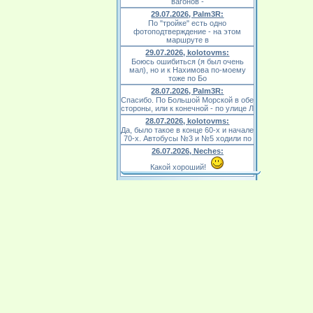
вагонов -
29.07.2026, Palm3R:
По "тройке" есть одно
фотоподтверждение - на этом
маршруте в
29.07.2026, kolotovms:
Боюсь ошибиться (я был очень
мал), но и к Нахимова по-моему
тоже по Бо
28.07.2026, Palm3R:
Спасибо. По Большой Морской в обе
стороны, или к конечной - по улице Л
28.07.2026, kolotovms:
Да, было такое в конце 60-х и начале
70-х. Автобусы №3 и №5 ходили по
26.07.2026, Neches:
Какой хороший!