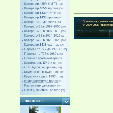
Катера пр.485М СМТП
[106]
Катера пр.485М прочие
[56]
Катера пр.1430 СМТП
[76]
Катера пр.1430 прочие
[97]
Катера 1438 до 1996 г.
[94]
Катера 1438 в 1997-2006
[105]
Катера 1438 в 2007-2013
[119]
Катера 1438 в 2014-2019
[117]
Катера 1438 в 2020-2026
[105]
Катера пр.1438 частные
[70]
Паромы пр.727 до 1979 г.
[105]
Паромы пр.727 с 1980 г.
[82]
Прочие паромы/катера
[74]
Катамараны КР-2 и др.
[55]
СПК, буксиры, прочие
[108]
Круизно-пасс. суда ЧМП
[101]
Круизные суда с 1992 г.
[83]
Инфраструктура порта
[91]
Расписания движения
[45]
Схемы, таблички, разное
[57]
Новые фото