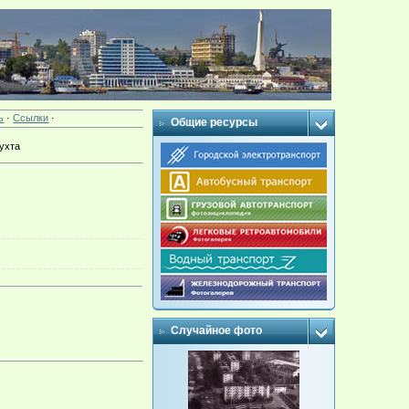
ь
·
Ссылки
·
Общие ресурсы
ухта
Случайное фото