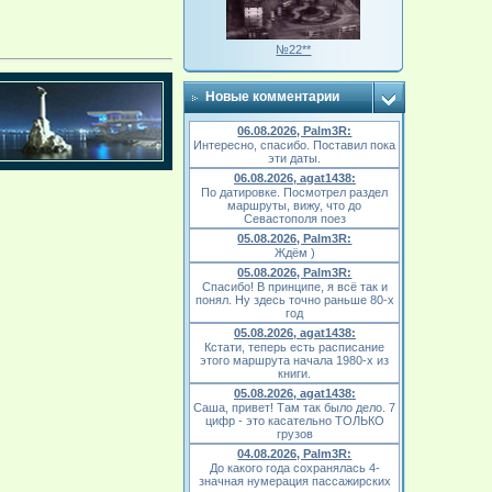
№22**
Новые комментарии
06.08.2026, Palm3R:
Интересно, спасибо. Поставил пока
эти даты.
06.08.2026, agat1438:
По датировке. Посмотрел раздел
маршруты, вижу, что до
Севастополя поез
05.08.2026, Palm3R:
Ждём )
05.08.2026, Palm3R:
Спасибо! В принципе, я всё так и
понял. Ну здесь точно раньше 80-х
год
05.08.2026, agat1438:
Кстати, теперь есть расписание
этого маршрута начала 1980-х из
книги.
05.08.2026, agat1438:
Саша, привет! Там так было дело. 7
цифр - это касательно ТОЛЬКО
грузов
04.08.2026, Palm3R:
До какого года сохранялась 4-
значная нумерация пассажирских