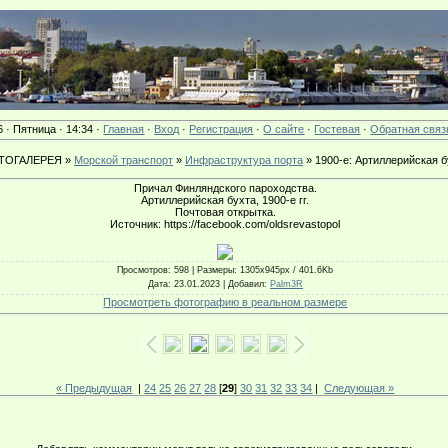
6 · Пятница · 14:34 ·
Главная
·
Вход
·
Регистрация
·
О сайте
·
Гостевая
·
Обратная связ
ТОГАЛЕРЕЯ »
Морской транспорт
»
Инфраструктура порта
» 1900-е: Артиллерийская б
Причал Финляндского пароходства.
Артиллерийская бухта, 1900-е гг.
Почтовая открытка.
Источник: https://facebook.com/oldsrevastopol
Просмотров
: 598 |
Размеры
: 1305x945px / 401.6Kb
Дата
: 23.01.2023 |
Добавил
:
Palm3R
Просмотреть фотографию в реальном размере
« Предыдущая
|
24
25
26
27
28
[
29
]
30
31
32
33
34
|
Следующая »