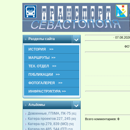
· 07.08.202
Разделы сайта
ФО
ИСТОРИЯ >>
МАРШРУТЫ >>
ТЕХ. ОТДЕЛ >>
ПУБЛИКАЦИИ >>
ФОТОГАЛЕРЕЯ >>
ИНФРАСТРУКТУРА >>
Альбомы
Довоенные, ГП/МА, ПК-75
[81]
Катера проектов 227, 245
Всего комментариев
:
0
[80]
Катера пр.279, 839 (МО)
[50]
Катера пр.485, 544 (ПТ)
[53]