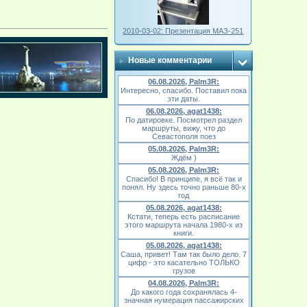
2010-03-02: Презентация МАЗ-251
Новые комментарии
06.08.2026, Palm3R:
Интересно, спасибо. Поставил пока
эти даты.
06.08.2026, agat1438:
По датировке. Посмотрел раздел
маршруты, вижу, что до
Севастополя поез
05.08.2026, Palm3R:
Ждём )
05.08.2026, Palm3R:
Спасибо! В принципе, я всё так и
понял. Ну здесь точно раньше 80-х
год
05.08.2026, agat1438:
Кстати, теперь есть расписание
этого маршрута начала 1980-х из
книги.
05.08.2026, agat1438:
Саша, привет! Там так было дело. 7
цифр - это касательно ТОЛЬКО
грузов
04.08.2026, Palm3R:
До какого года сохранялась 4-
значная нумерация пассажирских