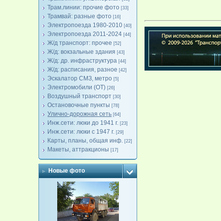
Трам.линии: прочие фото
[33]
Трамвай: разные фото
[16]
Электропоезда 1980-2010
[40]
Электропоезда 2011-2024
[44]
Ж/д транспорт: прочее
[52]
Ж/д: вокзальные здания
[43]
Ж/д: др. инфраструктура
[44]
Ж/д: расписания, разное
[42]
Эскалатор СМЗ, метро
[5]
Электромобили (ОТ)
[26]
Воздушный транспорт
[30]
Остановочные пункты
[78]
Улично-дорожная сеть
[64]
Инж.сети: люки до 1941 г.
[23]
Инж.сети: люки с 1947 г.
[29]
Карты, планы, общая инф.
[22]
Макеты, аттракционы
[17]
Новые фото