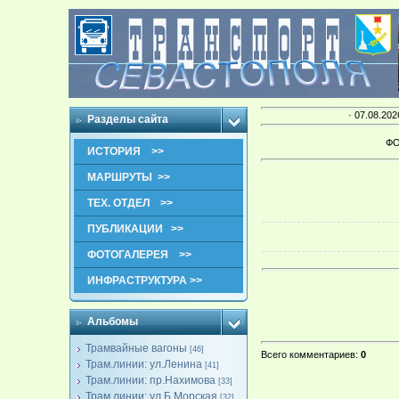
· 07.08.202
Разделы сайта
ФО
ИСТОРИЯ >>
МАРШРУТЫ >>
ТЕХ. ОТДЕЛ >>
ПУБЛИКАЦИИ >>
ФОТОГАЛЕРЕЯ >>
ИНФРАСТРУКТУРА >>
Альбомы
Трамвайные вагоны
[46]
Всего комментариев
:
0
Трам.линии: ул.Ленина
[41]
Трам.линии: пр.Нахимова
[33]
Трам.линии: ул.Б.Морская
[32]