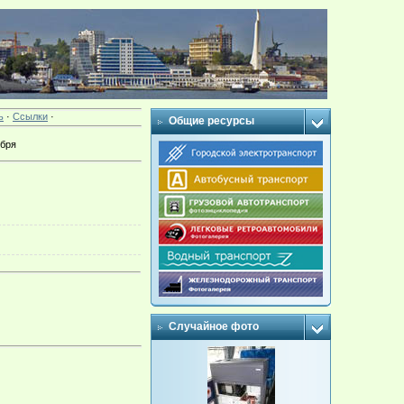
ь
·
Ссылки
·
Общие ресурсы
ября
Случайное фото