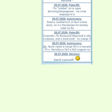
вагонов -
29.07.2026, Palm3R:
По "тройке" есть одно
фотоподтверждение - на этом
маршруте в
29.07.2026, kolotovms:
Боюсь ошибиться (я был очень
мал), но и к Нахимова по-моему
тоже по Бо
28.07.2026, Palm3R:
Спасибо. По Большой Морской в обе
стороны, или к конечной - по улице Л
28.07.2026, kolotovms:
Да, было такое в конце 60-х и начале
70-х. Автобусы №3 и №5 ходили по
26.07.2026, Neches:
Какой хороший!