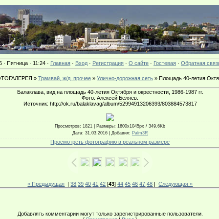
6 · Пятница · 11:24 ·
Главная
·
Вход
·
Регистрация
·
О сайте
·
Гостевая
·
Обратная связ
ТОГАЛЕРЕЯ »
Трамвай, ж/д, прочее
»
Улично-дорожная сеть
» Площадь 40-летия Окт
Балаклава, вид на площадь 40-летия Октября и окрестности, 1986-1987 гг.
Фото: Алексей Беляев.
Источник: http://ok.ru/balaklavag/album/52994913206393/803884573817
Просмотров
: 1821 |
Размеры
: 1600x1045px / 349.6Kb
Дата
: 31.03.2016 |
Добавил
:
Palm3R
Просмотреть фотографию в реальном размере
« Предыдущая
|
38
39
40
41
42
[
43
]
44
45
46
47
48
|
Следующая »
Добавлять комментарии могут только зарегистрированные пользователи.