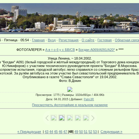
6 · Пятница · 05:54 ·
Главная
·
Вход
·
Регистрация
·
О сайте
·
Гостевая
·
Обратная связ
ФОТОГАЛЕРЕЯ »
А в т о б у с БВ/СВ
»
Богдан А069/А091/А20*
» ****
Улица Ленина, ~ 18.04.2002.
 "Богдан" А091 (белый городской и жёлтый междугородный) от Торгового дома концерн
Ю.Никифоров) с участием технического руководителя проекта "Богдан" В.Морозова.
кспромтом испытания, городской автобус легко справился со сложным рельефом Красн
Охотской. За рулём автобуса на этом участке был севастопольский предприниматель 
Опубликовано в газете "Слава Севастополя" от 19.04.2002.
Фото: В.Докин
Просмотров
: 1775 |
Размеры
: 1024x691px / 404.6Kb
Дата
: 04.01.2015 |
Добавил
:
Palm3R
Просмотреть фотографию в реальном размере
« Предыдущая
|
43
44
45
46
47
[
48
]
49
50
51
52
53
|
Следующая »