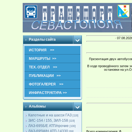
· 07.08.202
Разделы сайта
ИСТОРИЯ >>
МАРШРУТЫ >>
Презентация двух автобусов
В ходе проведённого затем э
ТЕХ. ОТДЕЛ >>
остановки на ул.
ПУБЛИКАЦИИ >>
ФОТОГАЛЕРЕЯ >>
ИНФРАСТРУКТУРА >>
Альбомы
Капотные и на шасси ГАЗ
[118]
ЗИС-154 / 155, ЗИЛ-158
[119]
ЛАЗ-695Б/Е АТП/прочие
[100]
ЛАЗ-695М/Н АТП-14330
Всего комментариев
:
0
[69]