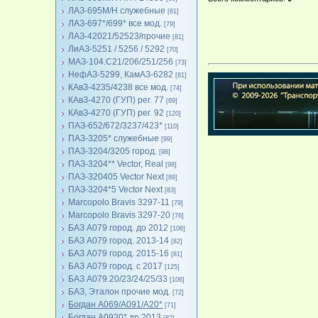
ЛАЗ-695М/Н служебные
[61]
ЛАЗ-697*/699* все мод.
[79]
ЛАЗ-42021/52523/прочие
[81]
ЛиАЗ-5251 / 5256 / 5292
[70]
МАЗ-104.C21/206/251/256
[73]
НефАЗ-5299, КамАЗ-6282
[81]
КАвЗ-4235/4238 все мод.
[74]
КАвЗ-4270 (ГУП) рег. 77
[69]
КАвЗ-4270 (ГУП) рег. 92
[120]
ПАЗ-652/672/3237/423*
[110]
ПАЗ-3205* служебные
[99]
ПАЗ-3204/3205 город.
[98]
ПАЗ-3204** Vector, Real
[98]
ПАЗ-320405 Vector Next
[89]
ПАЗ-3204*5 Vector Next
[83]
Marcopolo Bravis 3297-11
[79]
Marcopolo Bravis 3297-20
[76]
БАЗ А079 город. до 2012
[106]
БАЗ А079 город. 2013-14
[82]
БАЗ А079 город. 2015-16
[81]
БАЗ А079 город. с 2017
[125]
БАЗ А079.20/23/24/25/33
[106]
БАЗ, Эталон прочие мод.
[72]
Богдан А069/А091/А20*
[71]
Богдан А0920* до 2013