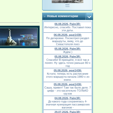
****
Новые комментарии
06.08.2026, Palm3R:
Интересно, спасибо. Поставил пока
эти даты.
06.08.2026, agat1438:
По датировке. Посмотрел раздел
маршруты, вижу, что до
Севастополя поез
05.08.2026, Palm3R:
Ждём )
05.08.2026, Palm3R:
Спасибо! В принципе, я всё так и
понял. Ну здесь точно раньше 80-х
год
05.08.2026, agat1438:
Кстати, теперь есть расписание
этого маршрута начала 1980-х из
книги.
05.08.2026, agat1438:
Саша, привет! Там так было дело. 7
цифр - это касательно ТОЛЬКО
грузов
04.08.2026, Palm3R:
До какого года сохранялась 4-
значная нумерация пассажирских
вагонов -
29.07.2026, Palm3R: