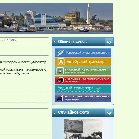
ь
·
Ссылки
·
Общие ресурсы
а "Укрпроминвест" (директор
ой горки, взяв пассажиров от
Василий Цыбулькин.
Случайное фото