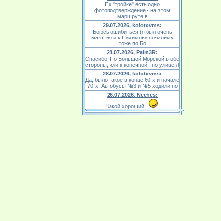
По "тройке" есть одно
фотоподтверждение - на этом
маршруте в
29.07.2026, kolotovms:
Боюсь ошибиться (я был очень
мал), но и к Нахимова по-моему
тоже по Бо
28.07.2026, Palm3R:
Спасибо. По Большой Морской в обе
стороны, или к конечной - по улице Л
28.07.2026, kolotovms:
Да, было такое в конце 60-х и начале
70-х. Автобусы №3 и №5 ходили по
26.07.2026, Neches:
Какой хороший!