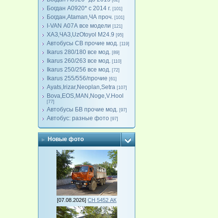
[82]
Богдан А0920* с 2014 г.
[101]
Богдан,Ataman,ЧА проч.
[101]
I-VAN А07А все модели
[121]
ХАЗ,ЧАЗ,UzOtoyol M24.9
[95]
Автобусы СВ прочие мод.
[119]
Ikarus 280/180 все мод.
[89]
Ikarus 260/263 все мод.
[110]
Ikarus 250/256 все мод.
[72]
Ikarus 255/556/прочие
[61]
Ayats,Irizar,Neoplan,Setra
[107]
Bova,EOS,MAN,Noge,V.Hool
[77]
Автобусы БВ прочие мод.
[97]
Автобус: разные фото
[97]
Новые фото
[07.08.2026]
СН 5452 АК