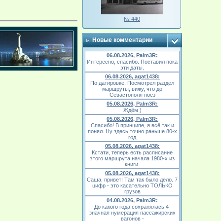
№ 440
Новые комментарии
06.08.2026, Palm3R:
Интересно, спасибо. Поставил пока
эти даты.
06.08.2026, agat1438:
По датировке. Посмотрел раздел
маршруты, вижу, что до
Севастополя поез
05.08.2026, Palm3R:
Ждём )
05.08.2026, Palm3R:
Спасибо! В принципе, я всё так и
понял. Ну здесь точно раньше 80-х
год
05.08.2026, agat1438:
Кстати, теперь есть расписание
этого маршрута начала 1980-х из
книги.
05.08.2026, agat1438:
Саша, привет! Там так было дело. 7
цифр - это касательно ТОЛЬКО
грузов
04.08.2026, Palm3R:
До какого года сохранялась 4-
значная нумерация пассажирских
вагонов -