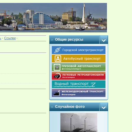
ь
·
Ссылки
·
Общие ресурсы
Случайное фото