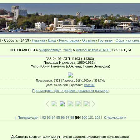
6 · Суббота · 14:39 ·
Главная
·
Вход
·
Регистрация
·
О сайте
·
Гостевая
·
Обратная связ
ФОТОГАЛЕРЕЯ »
Микроавтобус, такси
»
Легковые такси (АТП)
» 85-56 ЦСА
ГАЗ-24-01, АТП-11103 (-14303).
Площадь Нахимова, 1980-1982 гг.
Фото: Юрий Ткаченко (г.Окленд, Новая Зеландия)
Просмотров
: 2323 |
Размеры
: 918x1200px / 334.7Kb
Дата
: 04.05.2011 |
Добавил
:
Palm3R
Просмотреть фотографию в реальном размере
« Предыдущая
|
92
93
94
95
96
97
98
[
99
]
100
101
102
|
Следующая »
Добавлять комментарии могут только зарегистрированные пользователи.