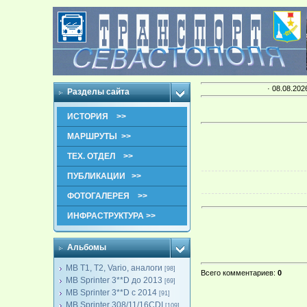
· 08.08.202
Разделы сайта
ИСТОРИЯ >>
МАРШРУТЫ >>
ТЕХ. ОТДЕЛ >>
ПУБЛИКАЦИИ >>
ФОТОГАЛЕРЕЯ >>
ИНФРАСТРУКТУРА >>
Альбомы
MB T1, T2, Vario, аналоги
[98]
Всего комментариев
:
0
MB Sprinter 3**D до 2013
[69]
MB Sprinter 3**D с 2014
[91]
MB Sprinter 308/11/16CDI
[109]