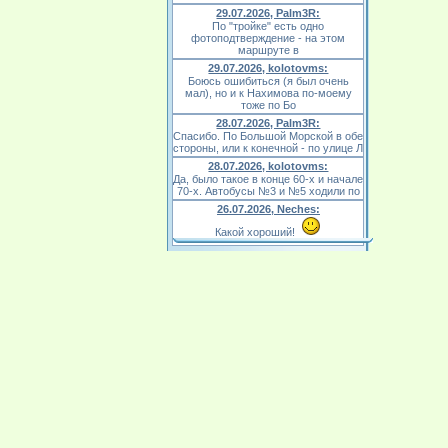
29.07.2026, Palm3R:
По "тройке" есть одно
фотоподтверждение - на этом
маршруте в
29.07.2026, kolotovms:
Боюсь ошибиться (я был очень
мал), но и к Нахимова по-моему
тоже по Бо
28.07.2026, Palm3R:
Спасибо. По Большой Морской в обе
стороны, или к конечной - по улице Л
28.07.2026, kolotovms:
Да, было такое в конце 60-х и начале
70-х. Автобусы №3 и №5 ходили по
26.07.2026, Neches:
Какой хороший!