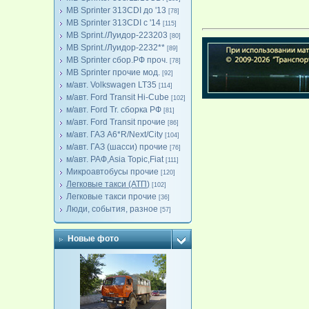
MB Sprinter 313CDI до '13
[78]
MB Sprinter 313CDI с '14
[115]
MB Sprint./Луидор-223203
[80]
MB Sprint./Луидор-2232**
[89]
MB Sprinter сбор.РФ проч.
[78]
MB Sprinter прочие мод.
[92]
м/авт. Volkswagen LT35
[114]
м/авт. Ford Transit Hi-Cube
[102]
м/авт. Ford Tr. сборка РФ
[81]
м/авт. Ford Transit прочие
[86]
м/авт. ГАЗ A6*R/Next/City
[104]
м/авт. ГАЗ (шасси) прочие
[76]
м/авт. РАФ,Asia Topic,Fiat
[111]
Микроавтобусы прочие
[120]
Легковые такси (АТП)
[102]
Легковые такси прочие
[36]
Люди, события, разное
[57]
Новые фото