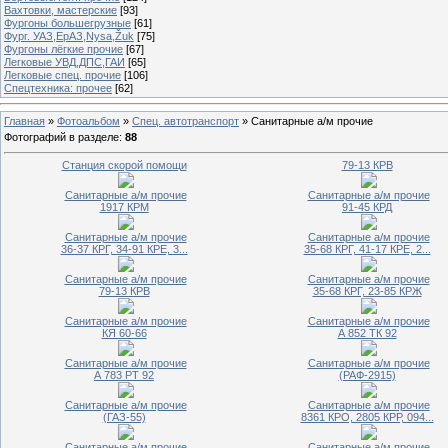
Вахтовки, мастерские
[93]
Фургоны большегрузные
[61]
Фург. УАЗ,ЕрАЗ,Nysa,Žuk
[75]
Фургоны лёгкие прочие
[67]
Легковые УВД,ДПС,ГАИ
[65]
Легковые спец. прочие
[106]
Спецтехника: прочее
[62]
Главная
»
Фотоальбом
»
Спец. автотранспорт
» Санитарные а/м прочие
Фотографий в разделе
:
88
Станция скорой помощи
79-13 КРВ
Санитарные а/м прочие
Санитарные а/м прочие
1917 КРМ
91-45 КРД
Санитарные а/м прочие
Санитарные а/м прочие
36-37 КРГ, 34-91 КРЕ, 3...
35-68 КРГ, 41-17 КРЕ, 2...
Санитарные а/м прочие
Санитарные а/м прочие
79-13 КРВ
35-68 КРГ, 23-85 КРЖ
Санитарные а/м прочие
Санитарные а/м прочие
КЯ 60-66
А 852 ТК 92
Санитарные а/м прочие
Санитарные а/м прочие
А 783 РТ 92
(РАФ-2915)
Санитарные а/м прочие
Санитарные а/м прочие
(ГАЗ-55)
8361 КРО, 2805 КРР, 094...
Санитарные а/м прочие
Санитарные а/м прочие