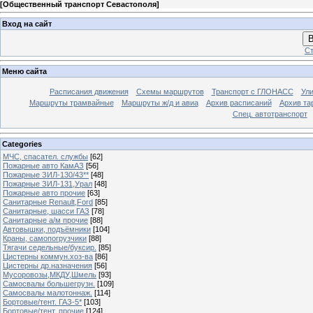
[
Общественный транспорт Севастополя
]
Вход на сайт
В
Ст
Меню сайта
Расписания движения
Схемы маршрутов
Транспорт с ГЛОНАСС
Ул
Маршруты трамвайные
Маршруты ж/д и авиа
Архив расписаний
Архив та
Спец. автотранспорт
Categories
МЧС, спасател. службы
[62]
Пожарные авто КамАЗ
[56]
Пожарные ЗИЛ-130/43**
[48]
Пожарные ЗИЛ-131,Урал
[48]
Пожарные авто прочие
[63]
Санитарные Renault,Ford
[85]
Санитарные, шасси ГАЗ
[78]
Санитарные а/м прочие
[88]
Автовышки, подъёмники
[104]
Краны, самопогрузчики
[88]
Тягачи седельные/буксир.
[85]
Цистерны коммун.хоз-ва
[86]
Цистерны др.назначения
[56]
Мусоровозы,МКДУ,Шмель
[93]
Самосвалы большегрузн.
[109]
Самосвалы малотоннаж.
[114]
Бортовые/тент. ГАЗ-5*
[103]
Бортовые/тент. прочие
[124]