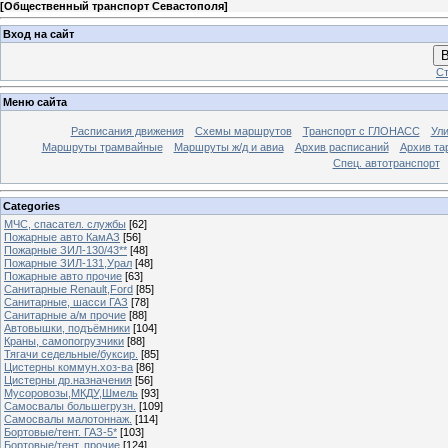
[
Общественный транспорт Севастополя
]
Вход на сайт
В
Ст
Меню сайта
Расписания движения
Схемы маршрутов
Транспорт с ГЛОНАСС
Ул
Маршруты трамвайные
Маршруты ж/д и авиа
Архив расписаний
Архив та
Спец. автотранспорт
Categories
МЧС, спасател. службы
[62]
Пожарные авто КамАЗ
[56]
Пожарные ЗИЛ-130/43**
[48]
Пожарные ЗИЛ-131,Урал
[48]
Пожарные авто прочие
[63]
Санитарные Renault,Ford
[85]
Санитарные, шасси ГАЗ
[78]
Санитарные а/м прочие
[88]
Автовышки, подъёмники
[104]
Краны, самопогрузчики
[88]
Тягачи седельные/буксир.
[85]
Цистерны коммун.хоз-ва
[86]
Цистерны др.назначения
[56]
Мусоровозы,МКДУ,Шмель
[93]
Самосвалы большегрузн.
[109]
Самосвалы малотоннаж.
[114]
Бортовые/тент. ГАЗ-5*
[103]
Бортовые/тент. прочие
[124]