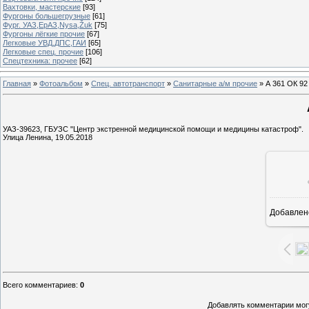
Вахтовки, мастерские
[93]
Фургоны большегрузные
[61]
Фург. УАЗ,ЕрАЗ,Nysa,Žuk
[75]
Фургоны лёгкие прочие
[67]
Легковые УВД,ДПС,ГАИ
[65]
Легковые спец. прочие
[106]
Спецтехника: прочее
[62]
Главная
»
Фотоальбом
»
Спец. автотранспорт
»
Санитарные а/м прочие
» А 361 ОК 92
УАЗ-39623, ГБУЗС "Центр экстренной медицинской помощи и медицины катастроф".
Улица Ленина, 19.05.2018
Добавлен
1
Всего комментариев
:
0
Добавлять комментарии могу