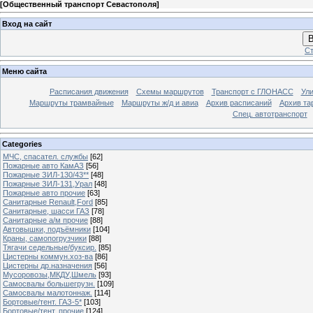
[
Общественный транспорт Севастополя
]
Вход на сайт
В
Ст
Меню сайта
Расписания движения
Схемы маршрутов
Транспорт с ГЛОНАСС
Ул
Маршруты трамвайные
Маршруты ж/д и авиа
Архив расписаний
Архив та
Спец. автотранспорт
Categories
МЧС, спасател. службы
[62]
Пожарные авто КамАЗ
[56]
Пожарные ЗИЛ-130/43**
[48]
Пожарные ЗИЛ-131,Урал
[48]
Пожарные авто прочие
[63]
Санитарные Renault,Ford
[85]
Санитарные, шасси ГАЗ
[78]
Санитарные а/м прочие
[88]
Автовышки, подъёмники
[104]
Краны, самопогрузчики
[88]
Тягачи седельные/буксир.
[85]
Цистерны коммун.хоз-ва
[86]
Цистерны др.назначения
[56]
Мусоровозы,МКДУ,Шмель
[93]
Самосвалы большегрузн.
[109]
Самосвалы малотоннаж.
[114]
Бортовые/тент. ГАЗ-5*
[103]
Бортовые/тент. прочие
[124]