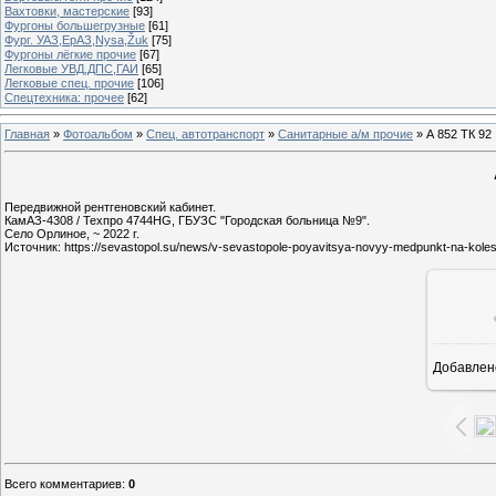
Вахтовки, мастерские
[93]
Фургоны большегрузные
[61]
Фург. УАЗ,ЕрАЗ,Nysa,Žuk
[75]
Фургоны лёгкие прочие
[67]
Легковые УВД,ДПС,ГАИ
[65]
Легковые спец. прочие
[106]
Спецтехника: прочее
[62]
Главная
»
Фотоальбом
»
Спец. автотранспорт
»
Санитарные а/м прочие
» А 852 ТК 92
Передвижной рентгеновский кабинет.
КамАЗ-4308 / Техпро 4744HG, ГБУЗС "Городская больница №9".
Село Орлиное, ~ 2022 г.
Источник: https://sevastopol.su/news/v-sevastopole-poyavitsya-novyy-medpunkt-na-kole
Добавлен
Всего комментариев
:
0