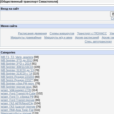
[
Общественный транспорт Севастополя
]
Вход на сайт
В
Ст
Меню сайта
Расписания движения
Схемы маршрутов
Транспорт с ГЛОНАСС
Ул
Маршруты трамвайные
Маршруты ж/д и авиа
Архив расписаний
Архив та
Спец. автотранспорт
Categories
MB T1, T2, Vario, аналоги
[98]
MB Sprinter 3**D до 2013
[69]
MB Sprinter 3**D с 2014
[91]
MB Sprinter 308/11/16CDI
[109]
MB Sprinter 313CDI до '13
[78]
MB Sprinter 313CDI с '14
[115]
MB Sprint./Луидор-223203
[80]
MB Sprint./Луидор-2232**
[89]
MB Sprinter сбор.РФ проч.
[78]
MB Sprinter прочие мод.
[92]
м/авт. Volkswagen LT35
[114]
м/авт. Ford Transit Hi-Cube
[102]
м/авт. Ford Tr. сборка РФ
[81]
м/авт. Ford Transit прочие
[86]
м/авт. ГАЗ A6*R/Next/City
[104]
м/авт. ГАЗ (шасси) прочие
[76]
м/авт. РАФ,Asia Topic,Fiat
[111]
Микроавтобусы прочие
[120]