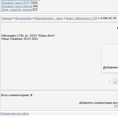
Легковые такси (АТП)
[102]
Легковые такси прочие
[36]
Люди, события, разное
[57]
Главная
»
Фотоальбом
»
Микроавтобус, такси
»
м/авт. Volkswagen LT35
» А 686 АС 92
Volkswagen LT35, ех. ООО "Юран-Авто".
Улица Токарева, 05.07.2021
Добавлен
1
Всего комментариев
:
0
Добавлять комментарии могу
[
Р
Полная версия сайта