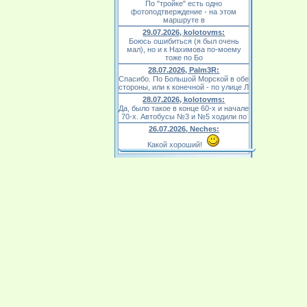
По "тройке" есть одно
фотоподтверждение - на этом
маршруте в
29.07.2026, kolotovms:
Боюсь ошибиться (я был очень
мал), но и к Нахимова по-моему
тоже по Бо
28.07.2026, Palm3R:
Спасибо. По Большой Морской в обе
стороны, или к конечной - по улице Л
28.07.2026, kolotovms:
Да, было такое в конце 60-х и начале
70-х. Автобусы №3 и №5 ходили по
26.07.2026, Neches:
Какой хороший!