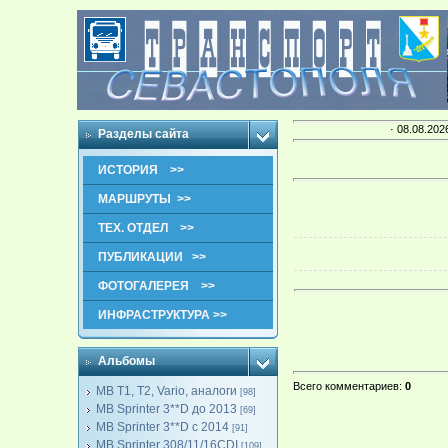
· 08.08.202
Разделы сайта
ИСТОРИЯ >>
МАРШРУТЫ >>
ТЕХ. ОТДЕЛ >>
ПУБЛИКАЦИИ >>
ФОТОГАЛЕРЕЯ >>
ИНФРАСТРУКТУРА >>
Альбомы
Всего комментариев
:
0
MB T1, T2, Vario, аналоги
[98]
MB Sprinter 3**D до 2013
[69]
MB Sprinter 3**D с 2014
[91]
MB Sprinter 308/11/16CDI
[109]