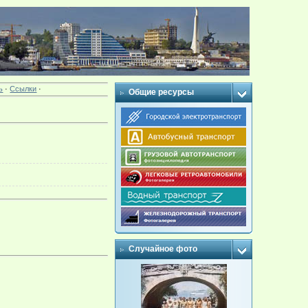
ь
·
Ссылки
·
Общие ресурсы
Случайное фото