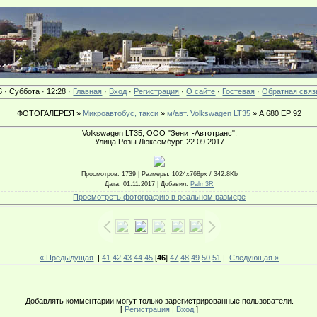
6 · Суббота · 12:28 ·
Главная
·
Вход
·
Регистрация
·
О сайте
·
Гостевая
·
Обратная связ
ФОТОГАЛЕРЕЯ »
Микроавтобус, такси
»
м/авт. Volkswagen LT35
» А 680 ЕР 92
Volkswagen LT35, ООО "Зенит-Автотранс".
Улица Розы Люксембург, 22.09.2017
Просмотров
: 1739 |
Размеры
: 1024x768px / 342.8Kb
Дата
: 01.11.2017 |
Добавил
:
Palm3R
Просмотреть фотографию в реальном размере
« Предыдущая
|
41
42
43
44
45
[
46
]
47
48
49
50
51
|
Следующая »
Добавлять комментарии могут только зарегистрированные пользователи.
[
Регистрация
|
Вход
]