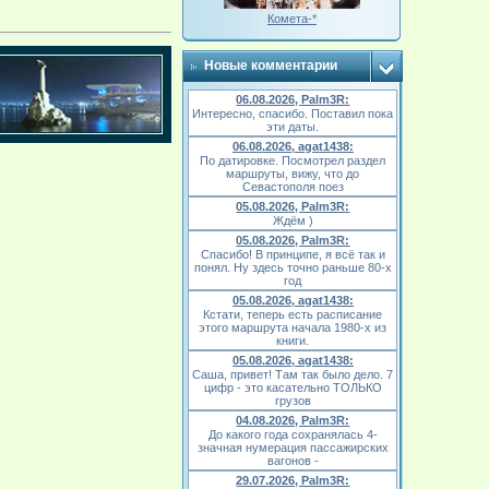
Комета-*
Новые комментарии
06.08.2026, Palm3R:
Интересно, спасибо. Поставил пока
эти даты.
06.08.2026, agat1438:
По датировке. Посмотрел раздел
маршруты, вижу, что до
Севастополя поез
05.08.2026, Palm3R:
Ждём )
05.08.2026, Palm3R:
Спасибо! В принципе, я всё так и
понял. Ну здесь точно раньше 80-х
год
05.08.2026, agat1438:
Кстати, теперь есть расписание
этого маршрута начала 1980-х из
книги.
05.08.2026, agat1438:
Саша, привет! Там так было дело. 7
цифр - это касательно ТОЛЬКО
грузов
04.08.2026, Palm3R:
До какого года сохранялась 4-
значная нумерация пассажирских
вагонов -
29.07.2026, Palm3R: