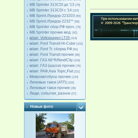
MB Sprinter 313CDI до '13
[78]
MB Sprinter 313CDI с '14
[115]
MB Sprint./Луидор-223203
[80]
MB Sprint./Луидор-2232**
[89]
MB Sprinter сбор.РФ проч.
[78]
MB Sprinter прочие мод.
[92]
м/авт. Volkswagen LT35
[114]
м/авт. Ford Transit Hi-Cube
[102]
м/авт. Ford Tr. сборка РФ
[81]
м/авт. Ford Transit прочие
[86]
м/авт. ГАЗ A6*R/Next/City
[104]
м/авт. ГАЗ (шасси) прочие
[76]
м/авт. РАФ,Asia Topic,Fiat
[111]
Микроавтобусы прочие
[120]
Легковые такси (АТП)
[102]
Легковые такси прочие
[36]
Люди, события, разное
[57]
Новые фото