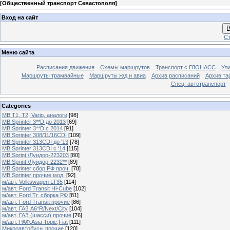
[
Общественный транспорт Севастополя
]
Вход на сайт
В
Ст
Меню сайта
Расписания движения
Схемы маршрутов
Транспорт с ГЛОНАСС
Ул
Маршруты трамвайные
Маршруты ж/д и авиа
Архив расписаний
Архив та
Спец. автотранспорт
Categories
MB T1, T2, Vario, аналоги
[98]
MB Sprinter 3**D до 2013
[69]
MB Sprinter 3**D с 2014
[91]
MB Sprinter 308/11/16CDI
[109]
MB Sprinter 313CDI до '13
[78]
MB Sprinter 313CDI с '14
[115]
MB Sprint./Луидор-223203
[80]
MB Sprint./Луидор-2232**
[89]
MB Sprinter сбор.РФ проч.
[78]
MB Sprinter прочие мод.
[92]
м/авт. Volkswagen LT35
[114]
м/авт. Ford Transit Hi-Cube
[102]
м/авт. Ford Tr. сборка РФ
[81]
м/авт. Ford Transit прочие
[86]
м/авт. ГАЗ A6*R/Next/City
[104]
м/авт. ГАЗ (шасси) прочие
[76]
м/авт. РАФ,Asia Topic,Fiat
[111]
Микроавтобусы прочие
[120]