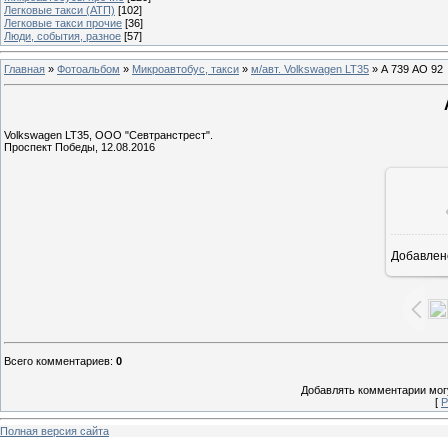
Легковые такси (АТП)
[102]
Легковые такси прочие
[36]
Люди, события, разное
[57]
Главная
»
Фотоальбом
»
Микроавтобус, такси
»
м/авт. Volkswagen LT35
» А 739 АО 92
Volkswagen LT35, ООО "Севтранстрест".
Проспект Победы, 12.08.2016
Добавлен
1
Всего комментариев
:
0
Добавлять комментарии могу
[
Р
Полная версия сайта