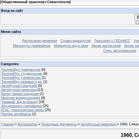
[
Общественный транспорт Севастополя
]
Вход на сайт
В
Ст
Меню сайта
Расписания движения
Схемы маршрутов
Транспорт с ГЛОНАСС
Ул
Маршруты трамвайные
Маршруты ж/д и авиа
Архив расписаний
Архив та
Спец. автотранспорт
Categories
Троллейбус гражданские
[6]
Троллейбус студенческие
[0]
Троллейбус ученические
[1]
Троллейбус разовые и др.
[1]
Автобусные городские
[0]
Автобусные межгород
[13]
Катер, паром городские
[1]
Морские междугородние
[9]
Трамвай, ж/д по Крыму
[18]
Ж/д дальнего следования
[25]
ЕГКС, транспортные карты
[25]
Прочие артефакты
[1]
Главная
»
Фотоальбом
»
Проездные документы
»
Автобусные межгород
» 1960, Севас
1960, С