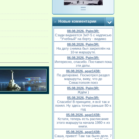
****
Новые комментарии
08.08.2026, Palm3R:
Сзади виднеется ЗиУ-5 с надписью
"Учебный" на борту - видимо
08.08.2026, Palm3R:
На дату снимка был закреплён на
10-м маршруте.
06.08.2026, Palm3R:
Интересно, спасибо. Поставил пока
эти даты.
06.08.2026, agat1438:
По датировке. Посмотрел раздел
маршруты, вижу, что до
Севастополя поез
05.08.2026, Palm3R:
Ждём )
05.08.2026, Palm3R:
Спасибо! В принципе, я всё так и
понял. Ну здесь точно раньше 80-х
год
05.08.2026, agat1438:
Кстати, теперь есть расписание
этого маршрута начала 1980-х из
книги.
05.08.2026, agat1438:
Саша, привет! Там так было дело. 7