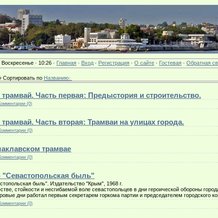
· Воскресенье · 10:26 ·
Главная
·
Вход
·
Регистрация
·
О сайте
·
Гостевая
·
Обратная св
 »
Сортировать по
Названию
трамвай. Часть первая: Предыстория и строительство.
Комментарии (0)
трамвай. Часть вторая: Трамваи на улицах города.
Комментарии (0)
лаклавском трамвае
Комментарии (0)
и "Севастопольская быль"
стопольская быль". Издательство "Крым", 1968 г.
стве, стойкости и несгибаемой воле севастопольцев в дни героической обороны города
уровые дни работал первым секретарем горкома партии и председателем городского к
Комментарии (0)