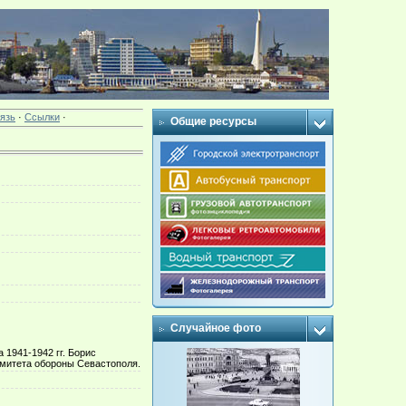
язь
·
Ссылки
·
Общие ресурсы
Случайное фото
 1941-1942 гг. Борис
омитета обороны Севастополя.