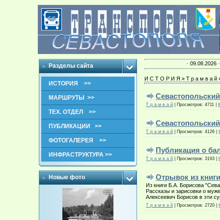
· 09.08.2026 
Разделы сайта
И С Т О Р И Я » Т р а м в а й
ИСТОРИЯ >>
Севастопольский 
МАРШРУТЫ >>
Т р а м в а й
|
Просмотров:
4711
|
ТЕХ. ОТДЕЛ >>
Севастопольский 
ПУБЛИКАЦИИ >>
Т р а м в а й
|
Просмотров:
4126
|
ФОТОГАЛЕРЕЯ >>
Публикация о ба
ИНФРАСТРУКТУРА >>
Т р а м в а й
|
Просмотров:
3193
|
Отрывок из книг
Новые фото
Из книги Б.А. Борисова "Сева
Рассказы и зарисовки о муже
Алексеевич Борисов в эти с
Т р а м в а й
|
Просмотров:
2720
|