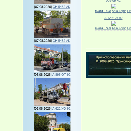
009-09 КС
[07.08.2026]
СН 5452 АК
м/авт. РАФ,Asia Topic,Fi
А 129 СН 92
м/авт. РАФ,Asia Topic,Fi
[07.08.2026]
СН 5452 АК
[06.08.2026]
А 895 ОТ 92
[06.08.2026]
А 622 УО 92