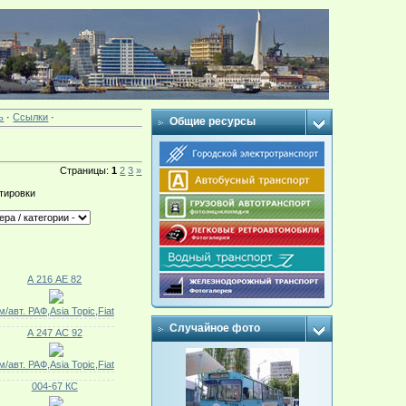
ь
·
Ссылки
·
Общие ресурсы
Страницы
:
1
2
3
»
тировки
А 216 АЕ 82
м/авт. РАФ,Asia Topic,Fiat
Случайное фото
А 247 АС 92
м/авт. РАФ,Asia Topic,Fiat
004-67 КС