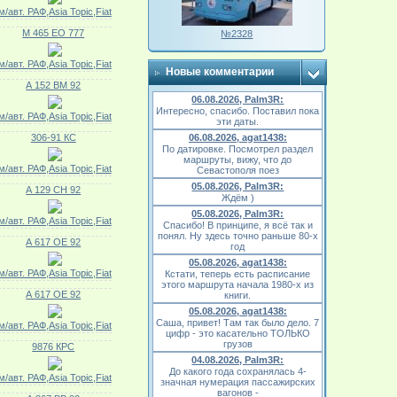
м/авт. РАФ,Asia Topic,Fiat
М 465 ЕО 777
№2328
м/авт. РАФ,Asia Topic,Fiat
Новые комментарии
А 152 ВМ 92
06.08.2026, Palm3R:
Интересно, спасибо. Поставил пока
м/авт. РАФ,Asia Topic,Fiat
эти даты.
306-91 КС
06.08.2026, agat1438:
По датировке. Посмотрел раздел
маршруты, вижу, что до
м/авт. РАФ,Asia Topic,Fiat
Севастополя поез
05.08.2026, Palm3R:
А 129 СН 92
Ждём )
05.08.2026, Palm3R:
м/авт. РАФ,Asia Topic,Fiat
Спасибо! В принципе, я всё так и
понял. Ну здесь точно раньше 80-х
А 617 ОЕ 92
год
05.08.2026, agat1438:
м/авт. РАФ,Asia Topic,Fiat
Кстати, теперь есть расписание
этого маршрута начала 1980-х из
А 617 ОЕ 92
книги.
05.08.2026, agat1438:
Саша, привет! Там так было дело. 7
м/авт. РАФ,Asia Topic,Fiat
цифр - это касательно ТОЛЬКО
грузов
9876 КРС
04.08.2026, Palm3R:
До какого года сохранялась 4-
м/авт. РАФ,Asia Topic,Fiat
значная нумерация пассажирских
вагонов -