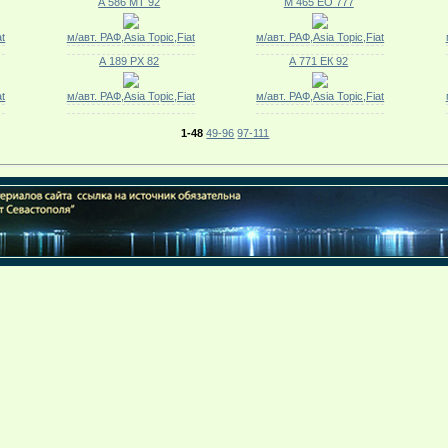
А 586 МТ 92
М 465 ЕО 777
at
м/авт. РАФ,Asia Topic,Fiat
м/авт. РАФ,Asia Topic,Fiat
А 189 РХ 82
А 771 ЕК 92
at
м/авт. РАФ,Asia Topic,Fiat
м/авт. РАФ,Asia Topic,Fiat
1-48
49-96
97-111