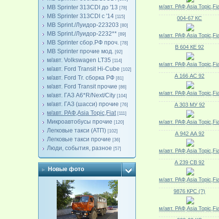
м/авт. РАФ,Asia Topic,Fi
MB Sprinter 313CDI до '13
[78]
MB Sprinter 313CDI с '14
[115]
004-67 КС
MB Sprint./Луидор-223203
[80]
MB Sprint./Луидор-2232**
[89]
м/авт. РАФ,Asia Topic,Fi
MB Sprinter сбор.РФ проч.
[78]
В 604 КЕ 92
MB Sprinter прочие мод.
[92]
м/авт. Volkswagen LT35
[114]
м/авт. РАФ,Asia Topic,Fi
м/авт. Ford Transit Hi-Cube
[102]
А 166 АС 92
м/авт. Ford Tr. сборка РФ
[81]
м/авт. Ford Transit прочие
[86]
м/авт. РАФ,Asia Topic,Fi
м/авт. ГАЗ A6*R/Next/City
[104]
м/авт. ГАЗ (шасси) прочие
А 303 МУ 92
[76]
м/авт. РАФ,Asia Topic,Fiat
[111]
Микроавтобусы прочие
м/авт. РАФ,Asia Topic,Fi
[120]
Легковые такси (АТП)
[102]
А 942 АА 92
Легковые такси прочие
[36]
Люди, события, разное
[57]
м/авт. РАФ,Asia Topic,Fi
А 239 СВ 92
Новые фото
м/авт. РАФ,Asia Topic,Fi
9876 КРС (?)
м/авт. РАФ,Asia Topic,Fi