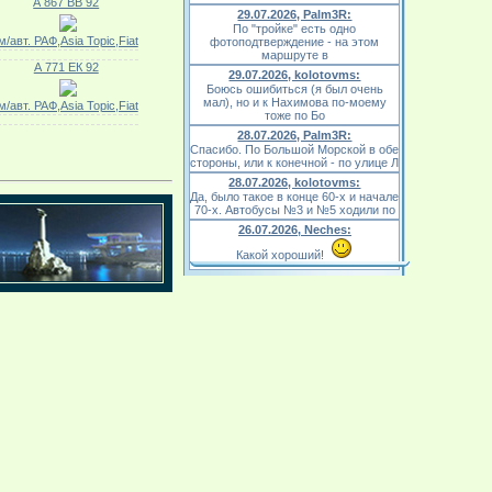
А 867 ВВ 92
29.07.2026, Palm3R:
По "тройке" есть одно
м/авт. РАФ,Asia Topic,Fiat
фотоподтверждение - на этом
маршруте в
А 771 ЕК 92
29.07.2026, kolotovms:
Боюсь ошибиться (я был очень
мал), но и к Нахимова по-моему
м/авт. РАФ,Asia Topic,Fiat
тоже по Бо
28.07.2026, Palm3R:
Спасибо. По Большой Морской в обе
стороны, или к конечной - по улице Л
28.07.2026, kolotovms:
Да, было такое в конце 60-х и начале
70-х. Автобусы №3 и №5 ходили по
26.07.2026, Neches:
Какой хороший!