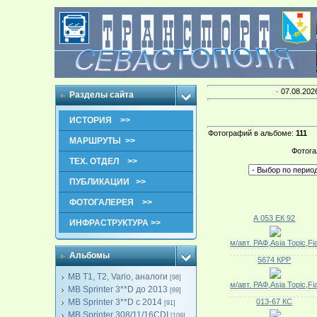
· 07.08.202
Разделы сайта
ИСТОРИЯ >>
Фотографий в альбоме
:
111
МАРШРУТЫ >>
Фотога
ТЕХ. ОТДЕЛ >>
ПУБЛИКАЦИИ >>
ФОТОГАЛЕРЕЯ >>
А 053 ЕК 92
ИНФРАСТРУКТУРА >>
м/авт. РАФ,Asia Topic,Fi
Альбомы
5674 КРР
MB T1, T2, Vario, аналоги
[98]
м/авт. РАФ,Asia Topic,Fi
MB Sprinter 3**D до 2013
[69]
MB Sprinter 3**D с 2014
013-67 КС
[91]
MB Sprinter 308/11/16CDI
[109]