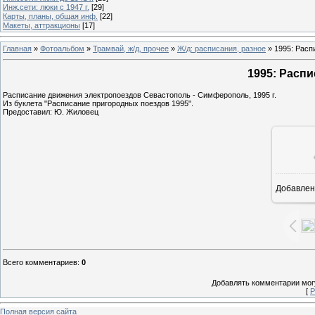
Инж.сети: люки с 1947 г.
[29]
Карты, планы, общая инф.
[22]
Макеты, аттракционы
[17]
Главная
»
Фотоальбом
»
Трамвай, ж/д, прочее
»
Ж/д: расписания, разное
» 1995: Расп
1995: Расп
Расписание движения электропоездов Севастополь - Симферополь, 1995 г.
Из буклета "Расписание пригородных поездов 1995".
Предоставил: Ю. Жиловец
Добавлен
1
Всего комментариев
:
0
Добавлять комментарии могу
[
Р
Полная версия сайта