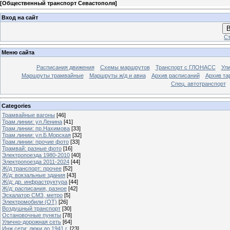
[
Общественный транспорт Севастополя
]
Вход на сайт
В
Ст
Меню сайта
Расписания движения
Схемы маршрутов
Транспорт с ГЛОНАСС
Ул
Маршруты трамвайные
Маршруты ж/д и авиа
Архив расписаний
Архив та
Спец. автотранспорт
Categories
Трамвайные вагоны
[46]
Трам.линии: ул.Ленина
[41]
Трам.линии: пр.Нахимова
[33]
Трам.линии: ул.Б.Морская
[32]
Трам.линии: прочие фото
[33]
Трамвай: разные фото
[16]
Электропоезда 1980-2010
[40]
Электропоезда 2011-2024
[44]
Ж/д транспорт: прочее
[52]
Ж/д: вокзальные здания
[43]
Ж/д: др. инфраструктура
[44]
Ж/д: расписания, разное
[42]
Эскалатор СМЗ, метро
[5]
Электромобили (ОТ)
[26]
Воздушный транспорт
[30]
Остановочные пункты
[78]
Улично-дорожная сеть
[64]
Инж.сети: люки до 1941 г.
[23]