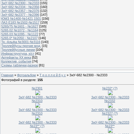
ЗиУ-682 №2300 - №2333
[155]
ЗиУ-682 №2334 - №2356
[160]
ЗиУ-682 №2357 - №2376
[132]
ЗиУ-682 №2377 - №2396
[147]
ЮМЗ №1400-№1421,1501
[156]
ЛАЗ Е183 №1502-№1517
[159]
5265/75 №1601 - №1627
[165]
5265.02 №1072 - №1164
[125]
5265.03 №1095 - №1122
[77]
5265.0* №2050 - №2107
[146]
Тр.-Альфа №3001-№3116
[140]
Троллейбусы прочие мод.
[15]
Троллейбусные линии
[104]
Инфраструктура, к/ст
[41]
Артефакты ХХ века
[52]
Коллектив, события
[74]
Схемы,таблички,разное
[81]
Главная
»
Фотоальбом
»
Т р о л л е й б у с
» ЗиУ-682 №2300 - №2333
Фотографий в разделе
:
155
№2301
№232* (?)
ЗиУ-682 №2300 - №2333
ЗиУ-682 №2300 - №2333
№2310
№2332
ЗиУ-682 №2300 - №2333
ЗиУ-682 №2300 - №2333
№2310
№2327 (?)
ЗиУ-682 №2300 - №2333
ЗиУ-682 №2300 - №2333
№23** (?)
№23**