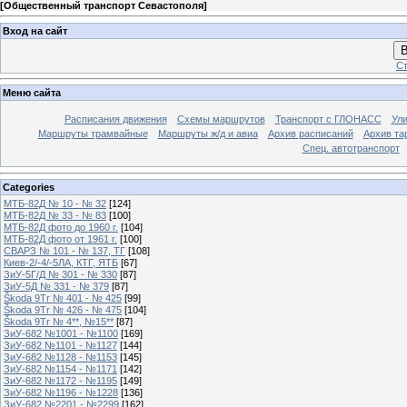
[
Общественный транспорт Севастополя
]
Вход на сайт
В
Ст
Меню сайта
Расписания движения
Схемы маршрутов
Транспорт с ГЛОНАСС
Ул
Маршруты трамвайные
Маршруты ж/д и авиа
Архив расписаний
Архив та
Спец. автотранспорт
Categories
МТБ-82Д № 10 - № 32
[124]
МТБ-82Д № 33 - № 83
[100]
МТБ-82Д фото до 1960 г.
[104]
МТБ-82Д фото от 1961 г.
[100]
СВАРЗ № 101 - № 137, ТГ
[108]
Киев-2/-4/-5ЛА, КТГ, ЯТБ
[67]
ЗиУ-5Г/Д № 301 - № 330
[87]
ЗиУ-5Д № 331 - № 379
[87]
Škoda 9Tr № 401 - № 425
[99]
Škoda 9Tr № 426 - № 475
[104]
Škoda 9Tr № 4**, №15**
[87]
ЗиУ-682 №1001 - №1100
[169]
ЗиУ-682 №1101 - №1127
[144]
ЗиУ-682 №1128 - №1153
[145]
ЗиУ-682 №1154 - №1171
[142]
ЗиУ-682 №1172 - №1195
[149]
ЗиУ-682 №1196 - №1228
[136]
ЗиУ-682 №2201 - №2299
[162]