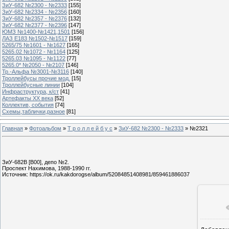
ЗиУ-682 №2300 - №2333
[155]
ЗиУ-682 №2334 - №2356
[160]
ЗиУ-682 №2357 - №2376
[132]
ЗиУ-682 №2377 - №2396
[147]
ЮМЗ №1400-№1421,1501
[156]
ЛАЗ Е183 №1502-№1517
[159]
5265/75 №1601 - №1627
[165]
5265.02 №1072 - №1164
[125]
5265.03 №1095 - №1122
[77]
5265.0* №2050 - №2107
[146]
Тр.-Альфа №3001-№3116
[140]
Троллейбусы прочие мод.
[15]
Троллейбусные линии
[104]
Инфраструктура, к/ст
[41]
Артефакты ХХ века
[52]
Коллектив, события
[74]
Схемы,таблички,разное
[81]
Главная
»
Фотоальбом
»
Т р о л л е й б у с
»
ЗиУ-682 №2300 - №2333
» №2321
ЗиУ-682В [В00], депо №2.
Проспект Нахимова, 1988-1990 гг.
Источник: https://ok.ru/kakdorogse/album/52084851408981/859461886037