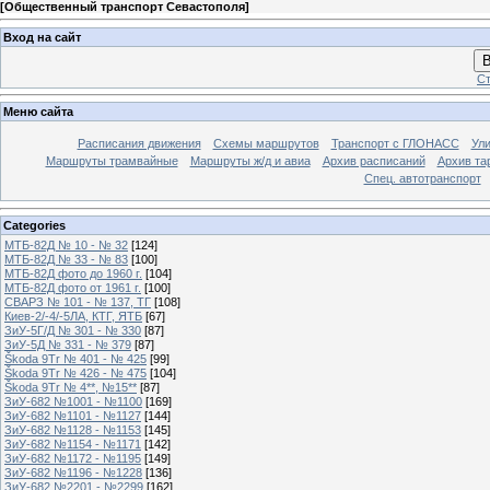
[
Общественный транспорт Севастополя
]
Вход на сайт
В
Ст
Меню сайта
Расписания движения
Схемы маршрутов
Транспорт с ГЛОНАСС
Ул
Маршруты трамвайные
Маршруты ж/д и авиа
Архив расписаний
Архив та
Спец. автотранспорт
Categories
МТБ-82Д № 10 - № 32
[124]
МТБ-82Д № 33 - № 83
[100]
МТБ-82Д фото до 1960 г.
[104]
МТБ-82Д фото от 1961 г.
[100]
СВАРЗ № 101 - № 137, ТГ
[108]
Киев-2/-4/-5ЛА, КТГ, ЯТБ
[67]
ЗиУ-5Г/Д № 301 - № 330
[87]
ЗиУ-5Д № 331 - № 379
[87]
Škoda 9Tr № 401 - № 425
[99]
Škoda 9Tr № 426 - № 475
[104]
Škoda 9Tr № 4**, №15**
[87]
ЗиУ-682 №1001 - №1100
[169]
ЗиУ-682 №1101 - №1127
[144]
ЗиУ-682 №1128 - №1153
[145]
ЗиУ-682 №1154 - №1171
[142]
ЗиУ-682 №1172 - №1195
[149]
ЗиУ-682 №1196 - №1228
[136]
ЗиУ-682 №2201 - №2299
[162]