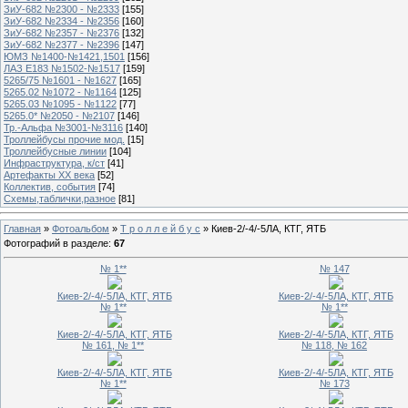
ЗиУ-682 №2300 - №2333
[155]
ЗиУ-682 №2334 - №2356
[160]
ЗиУ-682 №2357 - №2376
[132]
ЗиУ-682 №2377 - №2396
[147]
ЮМЗ №1400-№1421,1501
[156]
ЛАЗ Е183 №1502-№1517
[159]
5265/75 №1601 - №1627
[165]
5265.02 №1072 - №1164
[125]
5265.03 №1095 - №1122
[77]
5265.0* №2050 - №2107
[146]
Тр.-Альфа №3001-№3116
[140]
Троллейбусы прочие мод.
[15]
Троллейбусные линии
[104]
Инфраструктура, к/ст
[41]
Артефакты ХХ века
[52]
Коллектив, события
[74]
Схемы,таблички,разное
[81]
Главная
»
Фотоальбом
»
Т р о л л е й б у с
» Киев-2/-4/-5ЛА, КТГ, ЯТБ
Фотографий в разделе
:
67
№ 1**
№ 147
Киев-2/-4/-5ЛА, КТГ, ЯТБ
Киев-2/-4/-5ЛА, КТГ, ЯТБ
№ 1**
№ 1**
Киев-2/-4/-5ЛА, КТГ, ЯТБ
Киев-2/-4/-5ЛА, КТГ, ЯТБ
№ 161, № 1**
№ 118, № 162
Киев-2/-4/-5ЛА, КТГ, ЯТБ
Киев-2/-4/-5ЛА, КТГ, ЯТБ
№ 1**
№ 173