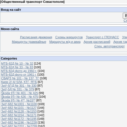
[
Общественный транспорт Севастополя
]
Вход на сайт
В
Ст
Меню сайта
Расписания движения
Схемы маршрутов
Транспорт с ГЛОНАСС
Ул
Маршруты трамвайные
Маршруты ж/д и авиа
Архив расписаний
Архив та
Спец. автотранспорт
Categories
МТБ-82Д № 10 - № 32
[124]
МТБ-82Д № 33 - № 83
[100]
МТБ-82Д фото до 1960 г.
[104]
МТБ-82Д фото от 1961 г.
[100]
СВАРЗ № 101 - № 137, ТГ
[108]
Киев-2/-4/-5ЛА, КТГ, ЯТБ
[67]
ЗиУ-5Г/Д № 301 - № 330
[87]
ЗиУ-5Д № 331 - № 379
[87]
Škoda 9Tr № 401 - № 425
[99]
Škoda 9Tr № 426 - № 475
[104]
Škoda 9Tr № 4**, №15**
[87]
ЗиУ-682 №1001 - №1100
[169]
ЗиУ-682 №1101 - №1127
[144]
ЗиУ-682 №1128 - №1153
[145]
ЗиУ-682 №1154 - №1171
[142]
ЗиУ-682 №1172 - №1195
[149]
ЗиУ-682 №1196 - №1228
[136]
ЗиУ-682 №2201 - №2299
[162]