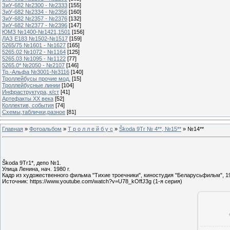
ЗиУ-682 №2300 - №2333
[155]
ЗиУ-682 №2334 - №2356
[160]
ЗиУ-682 №2357 - №2376
[132]
ЗиУ-682 №2377 - №2396
[147]
ЮМЗ №1400-№1421,1501
[156]
ЛАЗ Е183 №1502-№1517
[159]
5265/75 №1601 - №1627
[165]
5265.02 №1072 - №1164
[125]
5265.03 №1095 - №1122
[77]
5265.0* №2050 - №2107
[146]
Тр.-Альфа №3001-№3116
[140]
Троллейбусы прочие мод.
[15]
Троллейбусные линии
[104]
Инфраструктура, к/ст
[41]
Артефакты ХХ века
[52]
Коллектив, события
[74]
Схемы,таблички,разное
[81]
Главная
»
Фотоальбом
»
Т р о л л е й б у с
»
Škoda 9Tr № 4**, №15**
» №14**
Škoda 9Tr1*, депо №1.
Улица Ленина, нач. 1980 г.
Кадр из художественного фильма "Тихие троечники", киностудия "Беларусьфильм", 19
Источник: https://www.youtube.com/watch?v=U78_kOffJ3g (1-я серия)