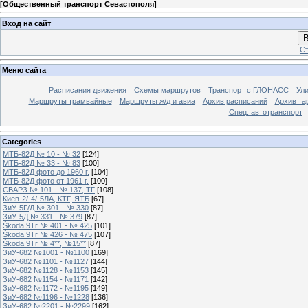
[
Общественный транспорт Севастополя
]
Вход на сайт
В
Ст
Меню сайта
Расписания движения
Схемы маршрутов
Транспорт с ГЛОНАСС
Ул
Маршруты трамвайные
Маршруты ж/д и авиа
Архив расписаний
Архив та
Спец. автотранспорт
Categories
МТБ-82Д № 10 - № 32
[124]
МТБ-82Д № 33 - № 83
[100]
МТБ-82Д фото до 1960 г.
[104]
МТБ-82Д фото от 1961 г.
[100]
СВАРЗ № 101 - № 137, ТГ
[108]
Киев-2/-4/-5ЛА, КТГ, ЯТБ
[67]
ЗиУ-5Г/Д № 301 - № 330
[87]
ЗиУ-5Д № 331 - № 379
[87]
Škoda 9Tr № 401 - № 425
[101]
Škoda 9Tr № 426 - № 475
[107]
Škoda 9Tr № 4**, №15**
[87]
ЗиУ-682 №1001 - №1100
[169]
ЗиУ-682 №1101 - №1127
[144]
ЗиУ-682 №1128 - №1153
[145]
ЗиУ-682 №1154 - №1171
[142]
ЗиУ-682 №1172 - №1195
[149]
ЗиУ-682 №1196 - №1228
[136]
ЗиУ-682 №2201 - №2299
[162]