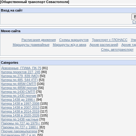
[
Общественный транспорт Севастополя
]
Вход на сайт
В
Ст
Меню сайта
Расписания движения
Схемы маршрутов
Транспорт с ГЛОНАСС
Ул
Маршруты трамвайные
Маршруты ж/д и авиа
Архив расписаний
Архив та
Спец. автотранспорт
Categories
Довоенные, ГП/МА, ПК-75
[81]
Катера проектов 227, 245
[80]
Катера пр.279, 839 (МО)
[50]
Катера пр.485, 544 (ПТ)
[53]
Катера пр.485М СМТП
[106]
Катера пр.485М прочие
[56]
Катера пр.1430 СМТП
[76]
Катера пр.1430 прочие
[97]
Катера 1438 до 1996 г.
[94]
Катера 1438 в 1997-2006
[105]
Катера 1438 в 2007-2013
[119]
Катера 1438 в 2014-2019
[117]
Катера 1438 в 2020-2026
[105]
Катера пр.1438 частные
[70]
Паромы пр.727 до 1979 г.
[105]
Паромы пр.727 с 1980 г.
[82]
Прочие паромы/катера
[74]
Катамараны КР-2 и др.
[55]