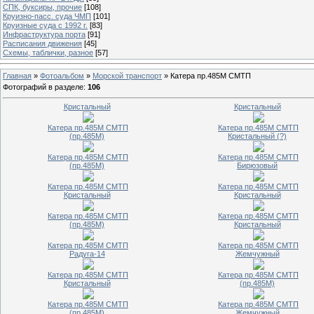
СПК, буксиры, прочие
[108]
Круизно-пасс. суда ЧМП
[101]
Круизные суда с 1992 г.
[83]
Инфраструктура порта
[91]
Расписания движения
[45]
Схемы, таблички, разное
[57]
Главная
»
Фотоальбом
»
Морской транспорт
» Катера пр.485М СМТП
Фотографий в разделе
:
106
Кристальный
Кристальный
Катера пр.485М СМТП
Катера пр.485М СМТП
(пр.485М)
Кристальный (?)
Катера пр.485М СМТП
Катера пр.485М СМТП
(пр.485М)
Бирюзовый
Катера пр.485М СМТП
Катера пр.485М СМТП
Кристальный
Кристальный
Катера пр.485М СМТП
Катера пр.485М СМТП
(пр.485М)
Кристальный
Катера пр.485М СМТП
Катера пр.485М СМТП
Радуга-14
Жемчужный
Катера пр.485М СМТП
Катера пр.485М СМТП
Кристальный
(пр.485М)
Катера пр.485М СМТП
Катера пр.485М СМТП
(пр.485М)
Жемчужный