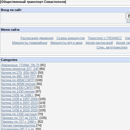
[
Общественный транспорт Севастополя
]
Вход на сайт
В
Ст
Меню сайта
Расписания движения
Схемы маршрутов
Транспорт с ГЛОНАСС
Ул
Маршруты трамвайные
Маршруты ж/д и авиа
Архив расписаний
Архив та
Спец. автотранспорт
Categories
Довоенные, ГП/МА, ПК-75
[81]
Катера проектов 227, 245
[80]
Катера пр.279, 839 (МО)
[50]
Катера пр.485, 544 (ПТ)
[53]
Катера пр.485М СМТП
[106]
Катера пр.485М прочие
[56]
Катера пр.1430 СМТП
[76]
Катера пр.1430 прочие
[97]
Катера 1438 до 1996 г.
[94]
Катера 1438 в 1997-2006
[105]
Катера 1438 в 2007-2013
[119]
Катера 1438 в 2014-2019
[117]
Катера 1438 в 2020-2026
[105]
Катера пр.1438 частные
[70]
Паромы пр.727 до 1979 г.
[105]
Паромы пр.727 с 1980 г.
[82]
Прочие паромы/катера
[74]
Катамараны КР-2 и др.
[55]