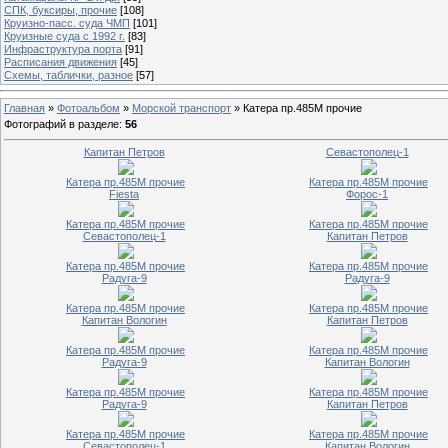
СПК, буксиры, прочие
[108]
Круизно-пасс. суда ЧМП
[101]
Круизные суда с 1992 г.
[83]
Инфраструктура порта
[91]
Расписания движения
[45]
Схемы, таблички, разное
[57]
Главная
»
Фотоальбом
»
Морской транспорт
» Катера пр.485М прочие
Фотографий в разделе
:
56
Капитан Петров
Севастополец-1
Катера пр.485М прочие
Катера пр.485М прочие
Fiesta
Форос-1
Катера пр.485М прочие
Катера пр.485М прочие
Севастополец-1
Капитан Петров
Катера пр.485М прочие
Катера пр.485М прочие
Радуга-9
Радуга-9
Катера пр.485М прочие
Катера пр.485М прочие
Капитан Вологин
Капитан Петров
Катера пр.485М прочие
Катера пр.485М прочие
Радуга-9
Капитан Вологин
Катера пр.485М прочие
Катера пр.485М прочие
Радуга-9
Капитан Петров
Катера пр.485М прочие
Катера пр.485М прочие
Севастополец-1
Капитан Вологин